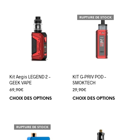
a
plus
plusieurs
varia
variations.
Les
RUPTURE DE STOCK
Les
opti
options
peuv
peuvent
être
être
choi
choisies
sur
sur
la
la
pag
page
du
du
prod
Kit Aegis LEGEND 2 –
KIT G-PRIV POD –
produit
GEEK VAPE
SMOKTECH
69,90
€
29,90
€
CHOIX DES OPTIONS
Ce
CHOIX DES OPTIONS
Ce
produit
prod
a
a
plusieurs
plus
variations.
varia
RUPTURE DE STOCK
Les
Les
options
opti