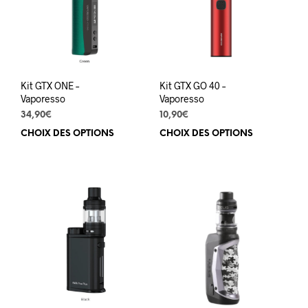
être
être
choisies
choi
sur
sur
la
la
page
pag
du
du
Kit GTX ONE –
Kit GTX GO 40 –
produit
prod
Vaporesso
Vaporesso
34,90
€
10,90
€
CHOIX DES OPTIONS
Ce
CHOIX DES OPTIONS
Ce
produit
prod
a
a
plusieurs
plus
variations.
varia
Les
Les
options
opti
peuvent
peuv
être
être
choisies
choi
sur
sur
la
la