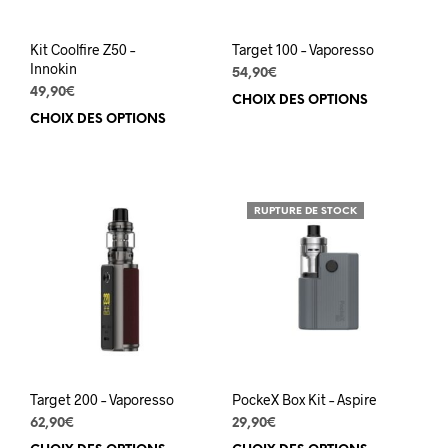
la
page
pag
du
du
produit
Kit Coolfire Z50 –
Target 100 – Vaporesso
prod
Innokin
54,90
€
49,90
€
CHOIX DES OPTIONS
Ce
CHOIX DES OPTIONS
Ce
prod
produit
a
a
plus
plusieurs
varia
variations.
Les
RUPTURE DE STOCK
Les
opti
options
peuv
peuvent
être
être
choi
choisies
sur
sur
la
la
pag
page
du
du
prod
Target 200 – Vaporesso
PockeX Box Kit – Aspire
produit
62,90
€
29,90
€