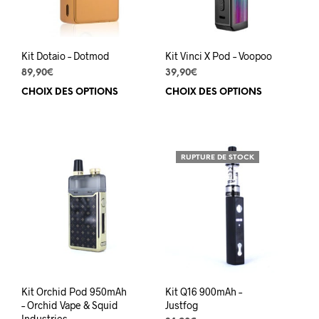
sur
la
la
page
pag
du
du
produit
Kit Dotaio – Dotmod
Kit Vinci X Pod – Voopoo
prod
89,90
€
39,90
€
CHOIX DES OPTIONS
Ce
CHOIX DES OPTIONS
Ce
produit
prod
a
a
plusieurs
plus
variations.
varia
RUPTURE DE STOCK
Les
Les
options
opti
peuvent
peuv
être
être
choisies
choi
sur
sur
la
la
page
pag
du
du
Kit Orchid Pod 950mAh
Kit Q16 900mAh –
produit
prod
– Orchid Vape & Squid
Justfog
Industries