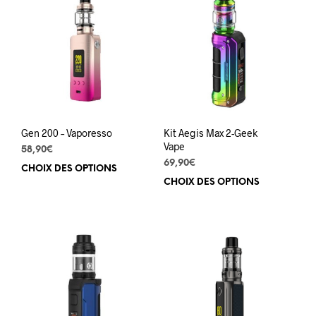
Les
Les
options
opti
peuvent
peuv
être
être
choisies
choi
sur
sur
la
la
page
pag
du
du
Gen 200 – Vaporesso
Kit Aegis Max 2-Geek
produit
prod
Vape
58,90
€
69,90
€
CHOIX DES OPTIONS
Ce
CHOIX DES OPTIONS
Ce
produit
prod
a
a
plusieurs
plus
variations.
varia
Les
Les
options
opti
peuvent
peuv
être
être
choisies