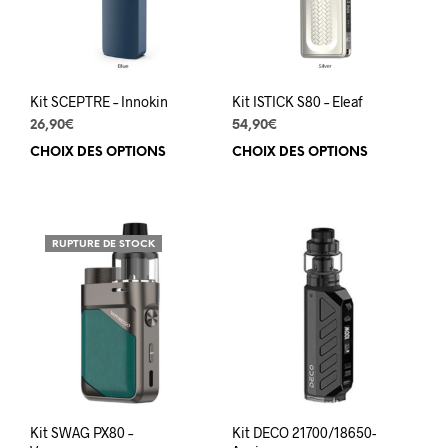
la
page
du
produit
Kit SCEPTRE – Innokin
Kit ISTICK S80 – Eleaf
26,90
€
54,90
€
CHOIX DES OPTIONS
Ce
CHOIX DES OPTIONS
Ce
produit
prod
a
a
plusieurs
plus
variations.
varia
RUPTURE DE STOCK
Les
Les
options
opti
peuvent
peuv
être
être
choisies
choi
sur
sur
la
la
page
pag
du
du
Kit SWAG PX80 –
Kit DECO 21700/18650-