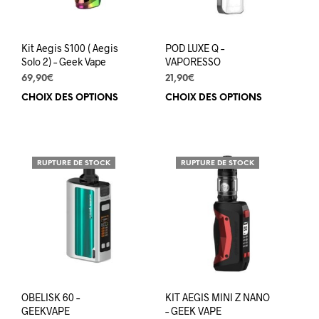
la
pag
du
prod
Kit Aegis S100 ( Aegis
POD LUXE Q –
Solo 2) – Geek Vape
VAPORESSO
69,90
€
21,90
€
CHOIX DES OPTIONS
Ce
CHOIX DES OPTIONS
Ce
produit
prod
a
a
plusieurs
plus
variations.
varia
RUPTURE DE STOCK
RUPTURE DE STOCK
Les
Les
options
opti
peuvent
peuv
être
être
choisies
choi
sur
sur
la
la
page
pag
du
du
OBELISK 60 –
KIT AEGIS MINI Z NANO
produit
prod
GEEKVAPE
– GEEK VAPE