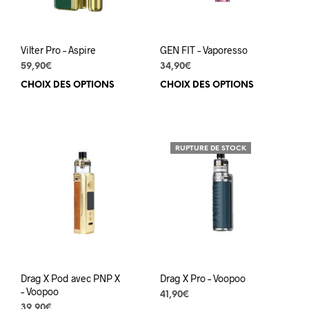
Vilter Pro – Aspire
GEN FIT – Vaporesso
59,90
€
34,90
€
CHOIX DES OPTIONS
Ce
CHOIX DES OPTIONS
Ce
produit
prod
a
a
plusieurs
plus
variations.
varia
RUPTURE DE STOCK
Les
Les
options
opti
peuvent
peuv
être
être
choisies
choi
sur
sur
la
la
page
pag
du
du
Drag X Pod avec PNP X
Drag X Pro – Voopoo
produit
prod
– Voopoo
41,90
€
39,90
€