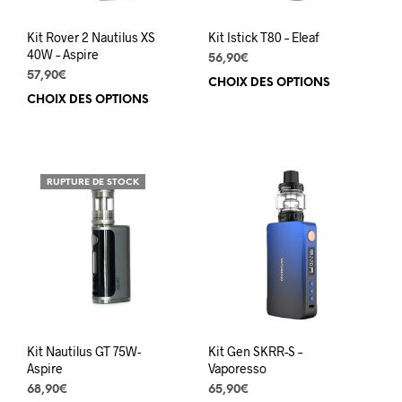
page
pag
du
du
Kit Rover 2 Nautilus XS
Kit Istick T80 – Eleaf
produit
prod
40W – Aspire
56,90
€
57,90
€
CHOIX DES OPTIONS
Ce
CHOIX DES OPTIONS
Ce
prod
produit
a
a
plus
plusieurs
varia
variations.
Les
RUPTURE DE STOCK
Les
opti
options
peuv
peuvent
être
être
choi
choisies
sur
sur
la
la
pag
page
du
du
prod
Kit Nautilus GT 75W-
Kit Gen SKRR-S –
produit
Aspire
Vaporesso
68,90
€
65,90
€