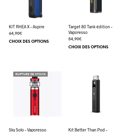
choi
sur
sur
la
la
page
pag
du
du
produit
KIT RHEA X – Aspire
Target 80 Tank édition –
prod
Vaporesso
64,90
€
54,90
€
CHOIX DES OPTIONS
Ce
CHOIX DES OPTIONS
Ce
produit
prod
a
a
plusieurs
plus
variations.
varia
Les
RUPTURE DE STOCK
Les
options
opti
peuvent
peuv
être
être
choisies
choi
sur
sur
la
la
page
pag
du
du
produit
Sky Solo – Vaporesso
Kit Better Than Pod –