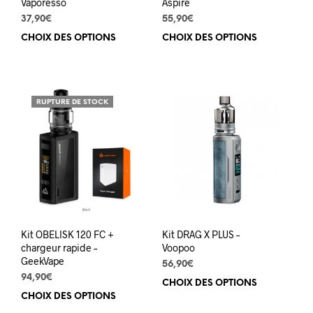
produit
prod
Vaporesso
Aspire
37,90
€
55,90
€
CHOIX DES OPTIONS
Ce
CHOIX DES OPTIONS
Ce
produit
prod
a
a
plusieurs
plus
variations.
varia
RUPTURE DE STOCK
Les
Les
options
opti
peuvent
peuv
être
être
choisies
choi
sur
sur
la
la
page
pag
du
du
Kit OBELISK 120 FC +
Kit DRAG X PLUS –
produit
prod
chargeur rapide –
Voopoo
GeekVape
56,90
€
94,90
€
CHOIX DES OPTIONS
Ce
CHOIX DES OPTIONS
Ce
prod
produit