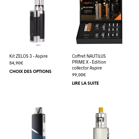
Les
opti
options
peuv
peuvent
être
être
choi
choisies
sur
sur
la
la
pag
page
du
du
prod
Kit ZELOS 3 – Aspire
Coffret NAUTILUS
produit
PRIME X – Edition
54,90
€
collector Aspire
CHOIX DES OPTIONS
Ce
99,00
€
produit
LIRE LA SUITE
a
plusieurs
variations.
Les
options
peuvent
être
choisies
sur