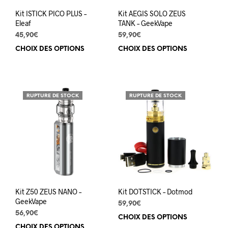
page
pag
du
du
Kit ISTICK PICO PLUS –
Kit AEGIS SOLO ZEUS
produit
prod
Eleaf
TANK – GeekVape
45,90
€
59,90
€
CHOIX DES OPTIONS
Ce
CHOIX DES OPTIONS
Ce
produit
prod
a
a
plusieurs
plus
variations.
varia
RUPTURE DE STOCK
RUPTURE DE STOCK
Les
Les
options
opti
peuvent
peuv
être
être
choisies
choi
sur
sur
la
la
page
pag
du
du
Kit Z50 ZEUS NANO –
Kit DOTSTICK – Dotmod
produit
prod
GeekVape
59,90
€
56,90
€
CHOIX DES OPTIONS
Ce
CHOIX DES OPTIONS