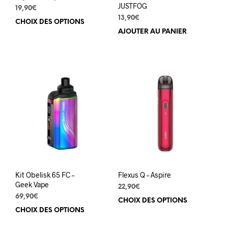
prod
JUSTFOG
19,90
€
13,90
€
CHOIX DES OPTIONS
Ce
AJOUTER AU PANIER
produit
a
plusieurs
variations.
Les
options
peuvent
être
choisies
sur
la
page
du
produit
Kit Obelisk 65 FC –
Flexus Q – Aspire
Geek Vape
22,90
€
69,90
€
CHOIX DES OPTIONS
Ce
CHOIX DES OPTIONS
Ce
prod
produit
a