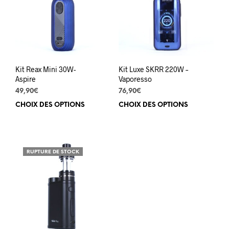
peuvent
être
être
choi
choisies
sur
sur
la
la
pag
page
du
du
prod
Kit Reax Mini 30W-
Kit Luxe SKRR 220W –
produit
Aspire
Vaporesso
49,90
€
76,90
€
CHOIX DES OPTIONS
Ce
CHOIX DES OPTIONS
Ce
produit
prod
a
a
plusieurs
plus
variations.
varia
RUPTURE DE STOCK
Les
Les
options
opti
peuvent
peuv
être
être
choisies
choi
sur
sur
la
la