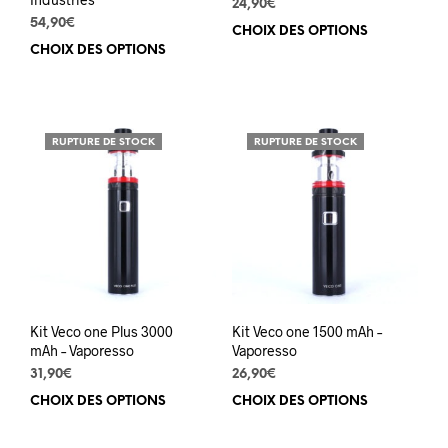
24,90
€
54,90
€
CHOIX DES OPTIONS
Ce
CHOIX DES OPTIONS
Ce
prod
produit
a
a
plus
plusieurs
varia
variations.
Les
RUPTURE DE STOCK
RUPTURE DE STOCK
Les
opti
options
peuv
peuvent
être
être
choi
choisies
sur
sur
la
la
pag
page
du
du
prod
Kit Veco one Plus 3000
Kit Veco one 1500 mAh –
produit
mAh – Vaporesso
Vaporesso
31,90
€
26,90
€
CHOIX DES OPTIONS
Ce
CHOIX DES OPTIONS
Ce
produit
prod
a
a