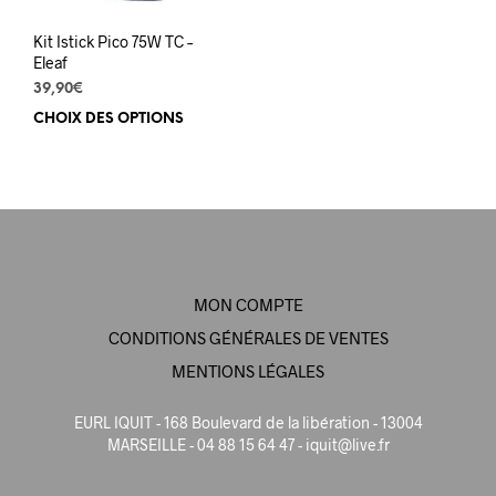
page
pag
du
du
Kit Istick Pico 75W TC –
produit
prod
Eleaf
39,90
€
CHOIX DES OPTIONS
Ce
produit
a
plusieurs
variations.
Les
options
peuvent
MON COMPTE
être
choisies
CONDITIONS GÉNÉRALES DE VENTES
sur
MENTIONS LÉGALES
la
page
EURL IQUIT - 168 Boulevard de la libération - 13004
du
MARSEILLE - 04 88 15 64 47 -
iquit@live.fr
produit