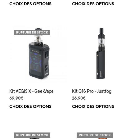
CHOIX DES OPTIONS
Ce
CHOIX DES OPTIONS
Ce
produit
prod
a
a
plusieurs
plus
variations.
varia
RUPTURE DE STOCK
Les
Les
options
opti
peuvent
peuv
être
être
choisies
choi
sur
sur
la
la
page
pag
du
du
Kit AEGIS X – GeekVape
Kit Q16 Pro – Justfog
produit
prod
69,90
€
26,90
€
CHOIX DES OPTIONS
Ce
CHOIX DES OPTIONS
Ce
produit
prod
a
a
plusieurs
plus
variations.
varia
RUPTURE DE STOCK
RUPTURE DE STOCK