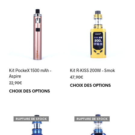
plusieurs
plus
variations.
varia
Les
Les
options
opti
peuvent
peuv
être
être
choisies
choi
sur
sur
la
la
page
pag
du
du
Kit PockeX 1500 mAh –
Kit R-KISS 200W – Smok
produit
prod
Aspire
47,90
€
22,90
€
CHOIX DES OPTIONS
Ce
CHOIX DES OPTIONS
Ce
prod
produit
a
a
plus
plusieurs
varia
variations.
Les
RUPTURE DE STOCK
RUPTURE DE STOCK
Les
opti
options
peuv