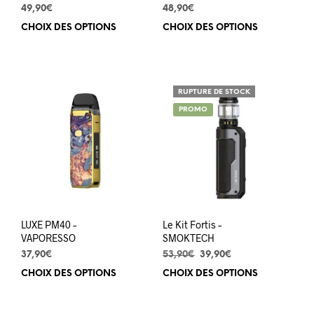
49,90
€
48,90
€
CHOIX DES OPTIONS
Ce
CHOIX DES OPTIONS
Ce
produit
prod
a
a
plusieurs
plus
variations.
varia
RUPTURE DE STOCK
Les
Les
PROMO
options
opti
peuvent
peuv
être
être
choisies
choi
sur
sur
la
la
page
pag
du
du
LUXE PM40 –
Le Kit Fortis –
produit
prod
VAPORESSO
SMOKTECH
Le
Le
37,90
€
53,90
€
39,90
€
prix
prix
CHOIX DES OPTIONS
Ce
CHOIX DES OPTIONS
Ce
initial
actuel
produit
prod
était :
est :
a
a
53,90€.
39,90€.