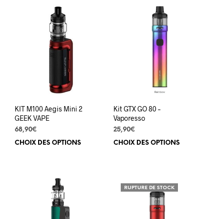
plusieurs
plus
variations.
varia
Les
Les
options
opti
peuvent
peuv
être
être
choisies
choi
sur
sur
la
la
page
pag
du
du
KIT M100 Aegis Mini 2
Kit GTX GO 80 –
produit
prod
GEEK VAPE
Vaporesso
68,90
€
25,90
€
CHOIX DES OPTIONS
Ce
CHOIX DES OPTIONS
Ce
produit
prod
a
a
plusieurs
plus
variations.
varia
RUPTURE DE STOCK
Les
Les
options
opti
peuvent
peuv