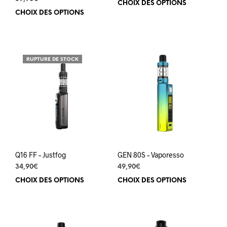
CHOIX DES OPTIONS
Ce
CHOIX DES OPTIONS
Ce
prod
produit
a
a
plus
plusieurs
varia
variations.
Les
RUPTURE DE STOCK
Les
opti
options
peuv
peuvent
être
être
choi
choisies
sur
sur
la
la
pag
page
du
du
prod
Q16 FF – Justfog
GEN 80S – Vaporesso
produit
34,90
€
49,90
€
CHOIX DES OPTIONS
Ce
CHOIX DES OPTIONS
Ce
produit
prod
a
a
plusieurs
plus
variations.
varia