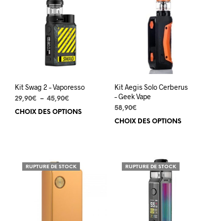
Les
Les
options
opti
peuvent
peuv
être
être
choisies
choi
sur
sur
la
la
page
pag
du
du
Kit Swag 2 – Vaporesso
Kit Aegis Solo Cerberus
produit
prod
– Geek Vape
Plage
29,90
€
–
45,90
€
de
58,90
€
CHOIX DES OPTIONS
Ce
prix :
CHOIX DES OPTIONS
Ce
produit
29,90€
prod
a
à
a
plusieurs
45,90€
plus
variations.
varia
Les
RUPTURE DE STOCK
RUPTURE DE STOCK
Les
options
opti
peuvent
peuv
être
être
choisies
choi
sur