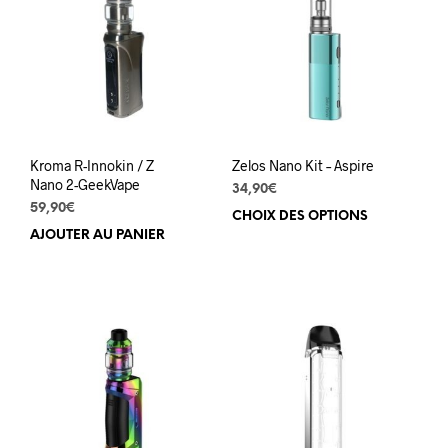
options
opti
peuvent
peuv
être
être
choisies
choi
sur
sur
la
la
page
pag
du
du
Kroma R-Innokin / Z
Zelos Nano Kit – Aspire
produit
prod
Nano 2-GeekVape
34,90
€
59,90
€
CHOIX DES OPTIONS
Ce
AJOUTER AU PANIER
prod
a
plus
varia
Les
opti
peuv
être
choi
sur