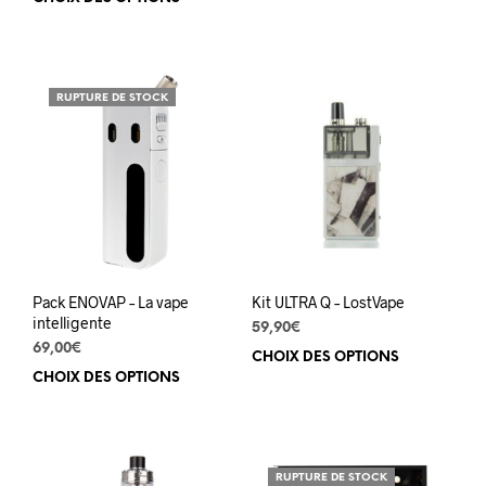
Ce
prod
produit
a
a
plus
plusieurs
varia
variations.
Les
RUPTURE DE STOCK
Les
opti
options
peuv
peuvent
être
être
choi
choisies
sur
sur
la
la
pag
page
du
du
prod
Pack ENOVAP – La vape
Kit ULTRA Q – LostVape
produit
intelligente
59,90
€
69,00
€
CHOIX DES OPTIONS
Ce
CHOIX DES OPTIONS
Ce
prod
produit
a
a
plus
plusieurs
varia
variations.
Les
RUPTURE DE STOCK