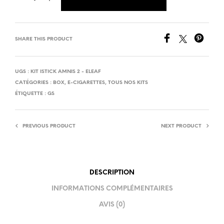
SHARE THIS PRODUCT
UGS :
KIT ISTICK AMNIS 2 - ELEAF
CATÉGORIES :
BOX
,
E-CIGARETTES
,
TOUS NOS KITS
ÉTIQUETTE :
GS
PREVIOUS PRODUCT
NEXT PRODUCT
DESCRIPTION
INFORMATIONS COMPLÉMENTAIRES
AVIS (0)