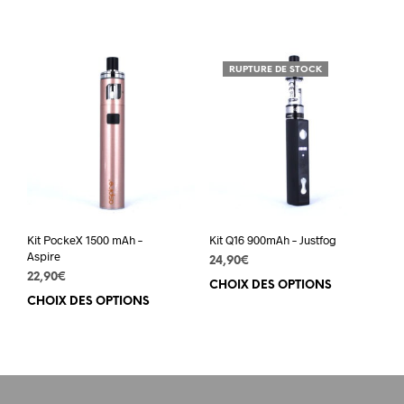
prod
a
a
plusieurs
plus
variations.
varia
Les
RUPTURE DE STOCK
Les
options
opti
peuvent
peuv
être
être
choisies
choi
sur
sur
la
la
page
pag
du
du
produit
Kit PockeX 1500 mAh –
Kit Q16 900mAh – Justfog
prod
Aspire
24,90
€
22,90
€
CHOIX DES OPTIONS
Ce
CHOIX DES OPTIONS
Ce
prod
produit
a
a
plus
plusieurs
varia
variations.
Les
Les
opti