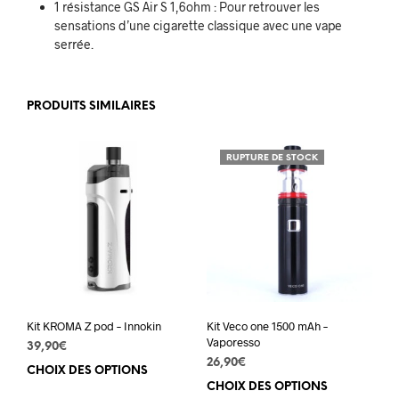
1 résistance GS Air S 1,6ohm : Pour retrouver les
sensations d’une cigarette classique avec une vape
serrée.
PRODUITS SIMILAIRES
RUPTURE DE STOCK
Kit KROMA Z pod – Innokin
Kit Veco one 1500 mAh –
Vaporesso
39,90
€
26,90
€
CHOIX DES OPTIONS
Ce
CHOIX DES OPTIONS
Ce
produit