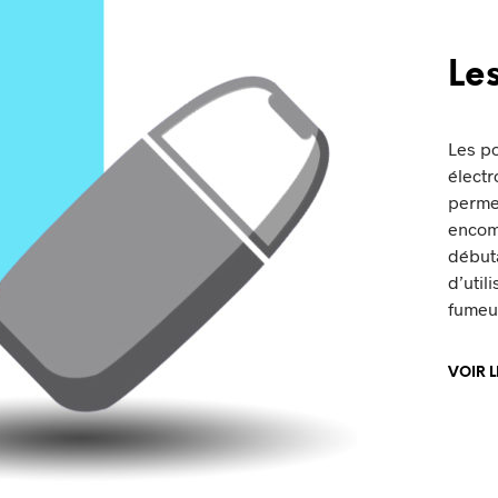
Le
Les po
électr
permet
encom
débuta
d’util
fumeu
VOIR 