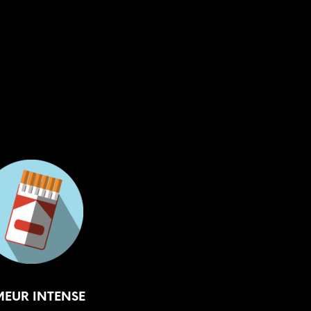
P
A
N
I
E
R
E
S
T
V
I
D
E
.
MEUR INTENSE