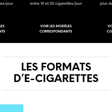
tes/jour
entre 10 et 20 cigarettes/jour
plus d
LES
VOIR LES MODÈLES
VO
NTS
CORRESPONDANTS
CO
LES FORMATS
D’E-CIGARETTES