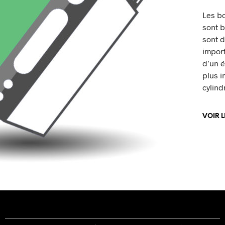
Les bo
sont 
sont 
import
d’un é
plus i
cylind
VOIR 