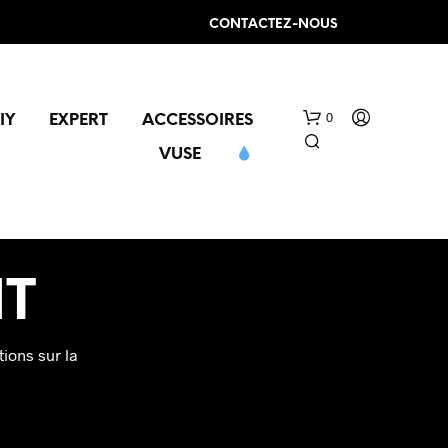
CONTACTEZ-NOUS
0
IY
EXPERT
ACCESSOIRES
VUSE
NT
ions sur la
V
O
T
R
E