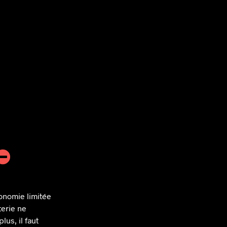
onomie limitée
terie ne
lus, il faut