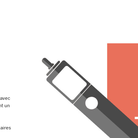
 avec
nt un
laires