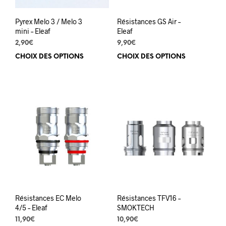
page
du
du
prod
Pyrex Melo 3 / Melo 3
Résistances GS Air –
produit
mini – Eleaf
Eleaf
2,90
€
9,90
€
CHOIX DES OPTIONS
Ce
CHOIX DES OPTIONS
Ce
produit
prod
a
a
plusieurs
plus
variations.
varia
Les
Les
options
opti
peuvent
peuv
être
être
choisies
choi
sur
sur
la
la
page
pag
du
du
Résistances EC Melo
Résistances TFV16 –
produit
prod
4/5 – Eleaf
SMOKTECH
11,90
€
10,90
€