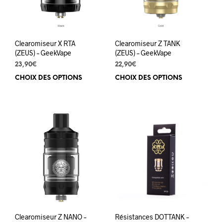
sur
la
pag
du
Clearomiseur X RTA
Clearomiseur Z TANK
prod
(ZEUS) – GeekVape
(ZEUS) – GeekVape
23,90
€
22,90
€
CHOIX DES OPTIONS
Ce
CHOIX DES OPTIONS
Ce
produit
prod
a
a
plusieurs
plus
variations.
varia
Les
Les
options
opti
peuvent
peuv
être
être
choisies
choi
sur
sur
la
la
page
pag
du
du
Clearomiseur Z NANO –
Résistances DOTTANK –