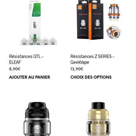
Les
options
opti
peuvent
peuv
être
être
choisies
choi
sur
sur
la
la
page
pag
du
du
produit
Résistances GTL –
Résistances Z SERIES –
prod
ELEAF
GeekVape
8,90
€
13,90
€
AJOUTER AU PANIER
CHOIX DES OPTIONS
Ce
prod
a
plus
varia
Les
opti
peuv
être
choi