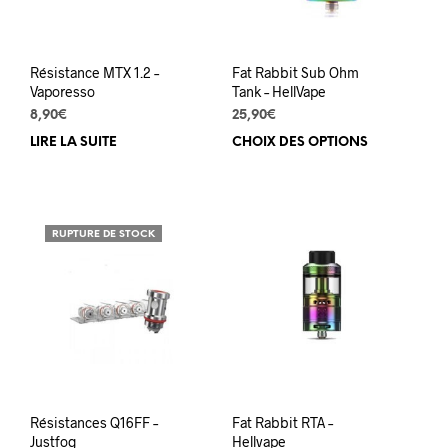
Résistance MTX 1.2 –
Fat Rabbit Sub Ohm
Vaporesso
Tank – HellVape
8,90
€
25,90
€
LIRE LA SUITE
CHOIX DES OPTIONS
Ce
prod
a
plus
varia
RUPTURE DE STOCK
Les
opti
peuv
être
choi
sur
la
pag
du
Résistances Q16FF –
Fat Rabbit RTA –
prod
Justfog
Hellvape