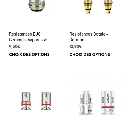
être
choi
sur
la
pag
du
Résistances EUC
Résistances Dotaio –
prod
Ceramic – Vaporesso
Dotmod
9,50
€
12,90
€
CHOIX DES OPTIONS
Ce
CHOIX DES OPTIONS
Ce
produit
prod
a
a
plusieurs
plus
variations.
varia
Les
Les
options
opti
peuvent
peuv
être
être
choisies
choi
sur
sur
la
la
page
pag