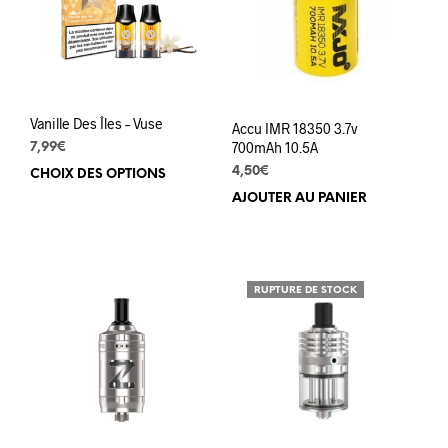
être
choi
sur
la
pag
Vanille Des Îles – Vuse
du
Accu IMR 18350 3.7v
prod
700mAh 10.5A
7,99
€
4,50
€
CHOIX DES OPTIONS
Ce
produit
AJOUTER AU PANIER
a
plusieurs
variations.
Les
RUPTURE DE STOCK
options
peuvent
être
choisies
sur
la
page