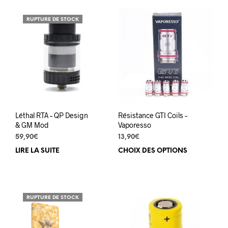
plusieurs
plus
variations.
varia
RUPTURE DE STOCK
Les
Les
options
opti
peuvent
peuv
être
être
choisies
choi
sur
sur
la
la
page
pag
du
du
Léthal RTA – QP Design
Résistance GTI Coils –
produit
prod
& GM Mod
Vaporesso
59,90
€
13,90
€
LIRE LA SUITE
CHOIX DES OPTIONS
Ce
prod
a
plus
varia
RUPTURE DE STOCK
Les
opti
peuv