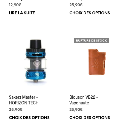
12,90
€
25,90
€
LIRE LA SUITE
CHOIX DES OPTIONS
Ce
prod
a
plus
varia
RUPTURE DE STOCK
Les
opti
peuv
être
choi
sur
la
pag
du
Sakerz Master –
Blouson VB22 –
prod
HORIZON TECH
Vaponaute
38,90
€
28,90
€
CHOIX DES OPTIONS
Ce
CHOIX DES OPTIONS
Ce
produit
prod
a
a