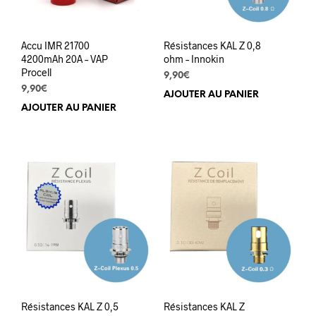
page
du
produit
Accu IMR 21700
Résistances KAL Z 0,8
4200mAh 20A – VAP
ohm – Innokin
Procell
9,90
€
9,90
€
AJOUTER AU PANIER
AJOUTER AU PANIER
Résistances KAL Z 0,5
Résistances KAL Z