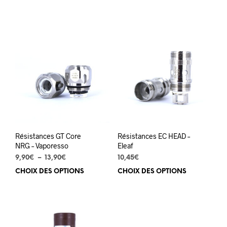
produit
prod
a
a
plusieurs
plus
variations.
varia
Les
Les
options
opti
peuvent
peuv
être
être
choisies
choi
sur
sur
la
la
page
pag
du
du
Résistances GT Core
Résistances EC HEAD –
produit
prod
NRG – Vaporesso
Eleaf
Plage
9,90
€
–
13,90
€
10,45
€
de
CHOIX DES OPTIONS
Ce
CHOIX DES OPTIONS
Ce
prix :
produit
prod
9,90€
a
a
à
plusieurs
plus
13,90€
variations.
varia
Les
Les