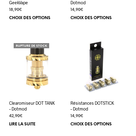
produit
prod
GeekVape
Dotmod
18,90
€
14,90
€
CHOIX DES OPTIONS
Ce
CHOIX DES OPTIONS
Ce
produit
prod
a
a
plusieurs
plus
variations.
varia
RUPTURE DE STOCK
Les
Les
options
opti
peuvent
peuv
être
être
choisies
choi
sur
sur
la
la
page
pag
du
du
Clearomiseur DOT TANK
Résistances DOTSTICK
produit
prod
– Dotmod
– Dotmod
42,90
€
14,90
€
LIRE LA SUITE
CHOIX DES OPTIONS
Ce
prod