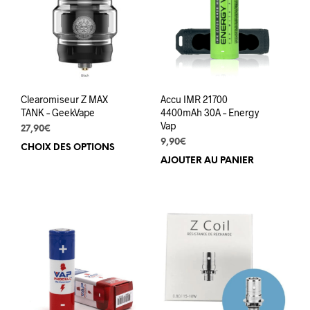
peuvent
peuv
être
être
choisies
choi
sur
sur
la
la
page
pag
du
du
Clearomiseur Z MAX
Accu IMR 21700
produit
prod
TANK – GeekVape
4400mAh 30A – Energy
Vap
27,90
€
9,90
€
CHOIX DES OPTIONS
Ce
AJOUTER AU PANIER
produit
a
plusieurs
variations.
Les
options
peuvent
être
choisies
sur
la