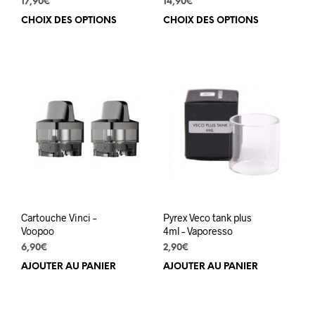
17,90
€
14,90
€
CHOIX DES OPTIONS
Ce
CHOIX DES OPTIONS
Ce
produit
prod
a
a
plusieurs
plus
variations.
varia
Les
Les
options
opti
peuvent
peuv
être
être
choisies
choi
sur
sur
la
la
page
pag
du
du
Cartouche Vinci –
Pyrex Veco tank plus
produit
prod
Voopoo
4ml – Vaporesso
6,90
€
2,90
€
AJOUTER AU PANIER
AJOUTER AU PANIER