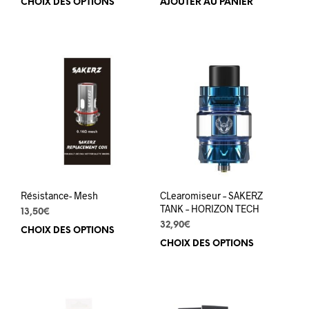
CHOIX DES OPTIONS
Ce
AJOUTER AU PANIER
produit
a
plusieurs
variations.
Les
options
peuvent
être
choisies
sur
la
page
du
Résistance- Mesh
CLearomiseur – SAKERZ
produit
TANK – HORIZON TECH
13,50
€
32,90
€
CHOIX DES OPTIONS
Ce
CHOIX DES OPTIONS
Ce
produit
prod
a
a
plusieurs
plus
variations.
varia
Les