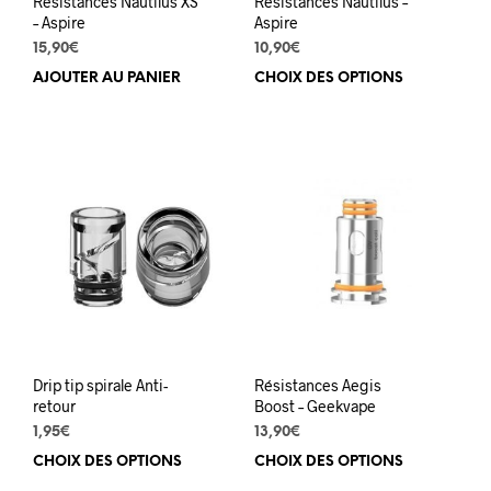
Résistances Nautilus XS
Résistances Nautilus –
produit
– Aspire
Aspire
15,90
€
10,90
€
AJOUTER AU PANIER
CHOIX DES OPTIONS
Ce
prod
a
plus
varia
Les
opti
peuv
être
choi
sur
la
pag
du
Drip tip spirale Anti-
Résistances Aegis
prod
retour
Boost – Geekvape
1,95
€
13,90
€
CHOIX DES OPTIONS
Ce
CHOIX DES OPTIONS
Ce
produit
prod