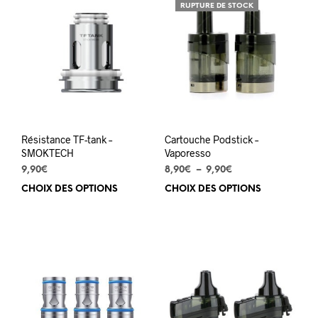
varia
RUPTURE DE STOCK
Les
opti
peuv
être
choi
sur
la
pag
du
Résistance TF-tank –
Cartouche Podstick –
prod
SMOKTECH
Vaporesso
Plage
9,90
€
8,90
€
–
9,90
€
de
CHOIX DES OPTIONS
Ce
CHOIX DES OPTIONS
Ce
prix :
produit
prod
8,90€
a
a
à
plusieurs
plus
9,90€
variations.
varia
Les
Les
options
opti
peuvent
peuv
être
être