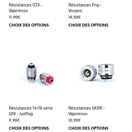
du
du
Résistances GTX –
Résistances Pnp –
produit
prod
Vaporesso
Voopoo
11,90
€
14,50
€
CHOIX DES OPTIONS
Ce
CHOIX DES OPTIONS
Ce
produit
prod
a
a
plusieurs
plus
variations.
varia
Les
Les
options
opti
peuvent
peuv
être
être
choisies
choi
sur
sur
la
la
page
pag
du
du
Résistances 14/16 série
Résistances SKRR –
produit
prod
Q16 – Justfog
Vaporesso
9,90
€
10,90
€
CHOIX DES OPTIONS
Ce
CHOIX DES OPTIONS
Ce