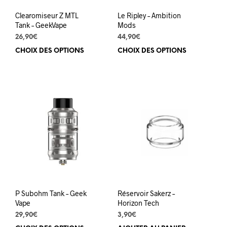
du
produit
Clearomiseur Z MTL
Le Ripley – Ambition
Tank – GeekVape
Mods
26,90
€
44,90
€
CHOIX DES OPTIONS
Ce
CHOIX DES OPTIONS
Ce
produit
prod
a
a
plusieurs
plus
variations.
varia
Les
Les
options
opti
peuvent
peuv
être
être
choisies
choi
sur
sur
la
la
page
pag
du
du
P Subohm Tank – Geek
Réservoir Sakerz –
produit
prod
Vape
Horizon Tech
29,90
€
3,90
€