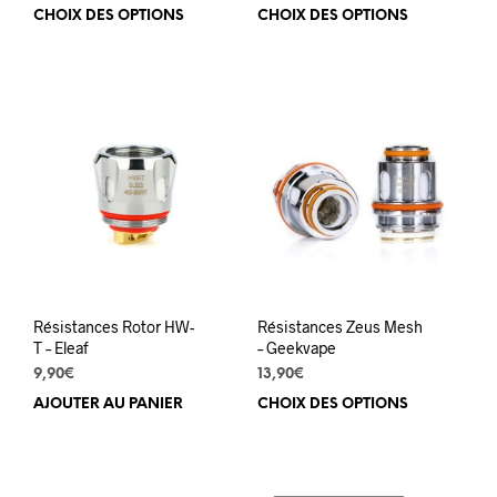
CHOIX DES OPTIONS
Ce
CHOIX DES OPTIONS
Ce
produit
prod
a
a
plusieurs
plus
variations.
varia
Les
Les
options
opti
peuvent
peuv
être
être
choisies
choi
sur
sur
la
la
page
pag
du
du
Résistances Rotor HW-
Résistances Zeus Mesh
produit
prod
T – Eleaf
– Geekvape
9,90
€
13,90
€
AJOUTER AU PANIER
CHOIX DES OPTIONS
Ce
prod
a
plus