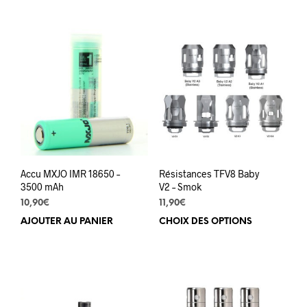
a
a
plusieurs
plus
variations.
varia
Les
Les
options
opti
peuvent
peuv
être
être
choisies
choi
sur
sur
la
la
page
pag
du
du
Accu MXJO IMR 18650 –
Résistances TFV8 Baby
produit
prod
3500 mAh
V2 – Smok
10,90
€
11,90
€
AJOUTER AU PANIER
CHOIX DES OPTIONS
Ce
prod
a
plus
varia
Les