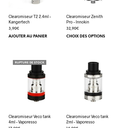
la
pag
du
Clearomiseur T2 2.4ml –
Clearomiseur Zenith
prod
Kangertech
Pro – Innokin
3,90
€
32,90
€
AJOUTER AU PANIER
CHOIX DES OPTIONS
Ce
prod
a
plus
varia
RUPTURE DE STOCK
Les
opti
peuv
être
choi
sur
la
pag
du
Clearomiseur Veco tank
Clearomiseur Veco tank
prod
4ml – Vaporesso
2ml – Vaporesso