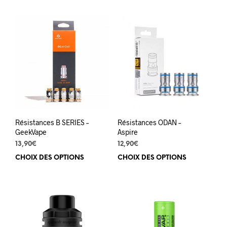
a
plus
varia
Les
opti
peuv
être
choi
sur
la
pag
du
Résistances B SERIES –
Résistances ODAN –
prod
GeekVape
Aspire
13,90
€
12,90
€
CHOIX DES OPTIONS
Ce
CHOIX DES OPTIONS
Ce
produit
prod
a
a
plusieurs
plus
variations.
varia
Les
Les
options
opti