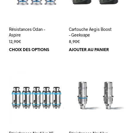
choisies
choi
sur
sur
la
la
page
pag
du
du
Résistances Odan –
Cartouche Aegis Boost
produit
prod
Aspire
– Geekvape
12,90
€
8,90
€
CHOIX DES OPTIONS
Ce
AJOUTER AU PANIER
produit
a
plusieurs
variations.
Les
options
peuvent
être
choisies
sur
la
page
du