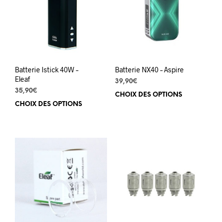
peuv
être
choi
sur
la
pag
du
Batterie Istick 40W –
Batterie NX40 – Aspire
prod
Eleaf
39,90
€
35,90
€
CHOIX DES OPTIONS
Ce
CHOIX DES OPTIONS
Ce
prod
produit
a
a
plus
plusieurs
varia
variations.
Les
Les
opti
options
peuv
peuvent
être
être
choi
choisies
sur
sur
la
la
pag