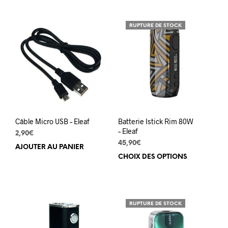
RUPTURE DE STOCK
Câble Micro USB – Eleaf
Batterie Istick Rim 80W
– Eleaf
2,90
€
45,90
€
AJOUTER AU PANIER
CHOIX DES OPTIONS
Ce
prod
a
plus
varia
RUPTURE DE STOCK
Les
opti