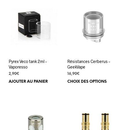
Pyrex Veco tank 2ml –
Résistances Cerberus –
Vaporesso
GeekVape
2,90
€
16,90
€
AJOUTER AU PANIER
CHOIX DES OPTIONS
Ce
prod
a
plus
varia
Les
opti
peuv