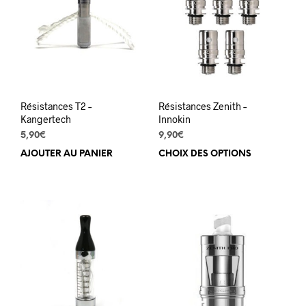
opti
peuv
être
choi
sur
la
pag
du
Résistances T2 –
Résistances Zenith –
prod
Kangertech
Innokin
5,90
€
9,90
€
AJOUTER AU PANIER
CHOIX DES OPTIONS
Ce
prod
a
plus
varia
Les
opti
peuv
être
choi
sur