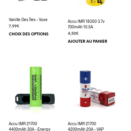
Vanille Des Îles – Vuse
Accu IMR 18350 3.7v
700mAh 10.5A
7,99
€
4,50
€
CHOIX DES OPTIONS
Ce
produit
AJOUTER AU PANIER
a
plusieurs
variations.
Les
options
peuvent
être
choisies
sur
la
page
du
produit
Accu IMR 21700
Accu IMR 21700
4400mAh 30A – Energy
4200mAh 20A – VAP