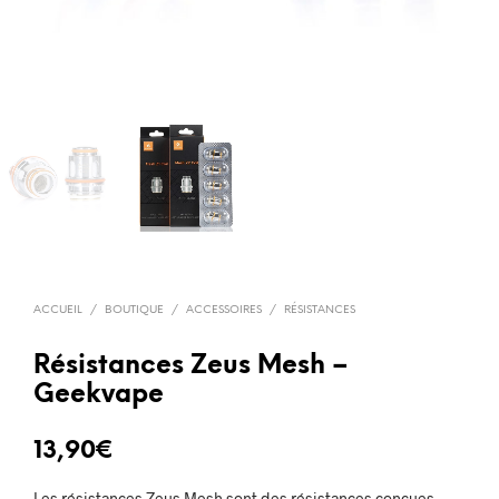
ACCUEIL
/
BOUTIQUE
/
ACCESSOIRES
/
RÉSISTANCES
Résistances Zeus Mesh –
Geekvape
13,90
€
Les résistances Zeus Mesh sont des résistances conçues