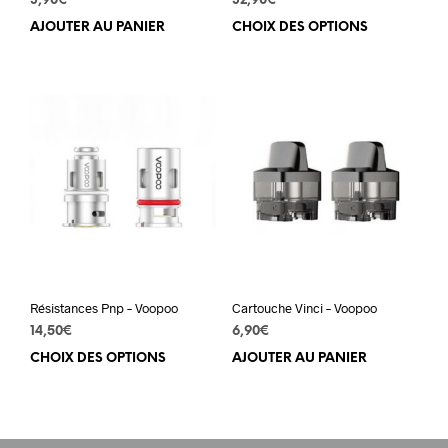
3,90
€
32,90
€
AJOUTER AU PANIER
CHOIX DES OPTIONS
Ce
prod
a
plus
varia
Les
opti
peuv
être
choi
sur
la
pag
du
Résistances Pnp – Voopoo
Cartouche Vinci – Voopoo
prod
14,50
€
6,90
€
CHOIX DES OPTIONS
Ce
AJOUTER AU PANIER
produit
a
plusieurs
variations.