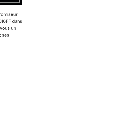
aromiseur
 Q16FF dans
-vous un
t ses