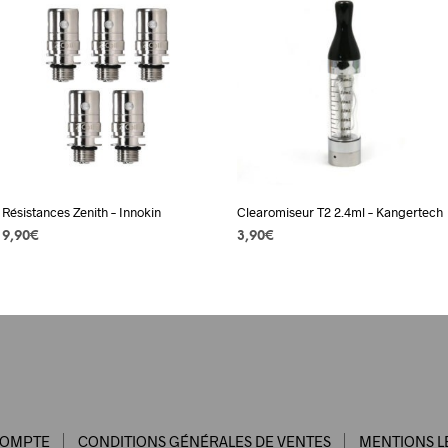
Résistances Zenith – Innokin
Clearomiseur T2 2.4ml – Kangertech
9,90
€
3,90
€
CHOIX DES OPTIONS
Ce
AJOUTER AU PANIER
produit
a
plusieurs
variations.
Les
options
peuvent
COMPTE
CONDITIONS GÉNÉRALES DE VENTES
MENTIONS L