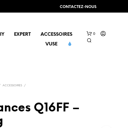
CONTACTEZ-NOUS
0
IY
EXPERT
ACCESSOIRES
VUSE
/
ACCESSOIRES
/
V
tances Q16FF –
O
T
g
R
E