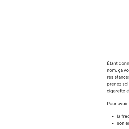
Étant donn
nom, ça vo
résistances
prenez soi
cigarette 
Pour avoir
la fré
son en