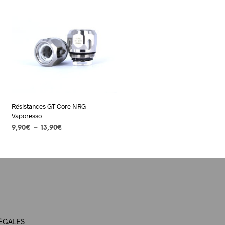
Résistances GT Core NRG –
Vaporesso
Plage
9,90
€
–
13,90
€
de
CHOIX DES OPTIONS
Ce
prix :
produit
9,90€
à
a
13,90€
plusieurs
variations.
Les
options
ÉGALES