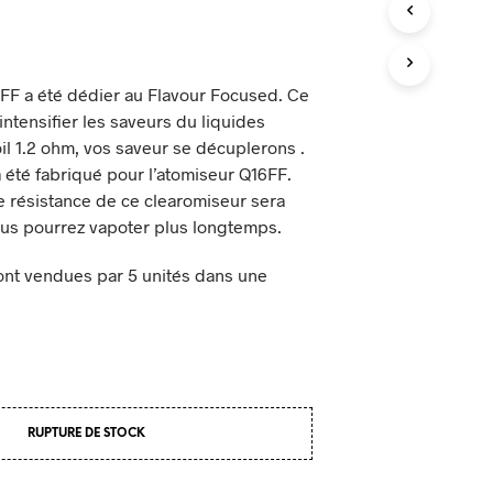
P
A
N
I
E
 FF a été dédier au Flavour Focused. Ce
R
intensifier les saveurs du liquides
E
oil 1.2 ohm, vos saveur se décuplerons .
S
a été fabriqué pour l’atomiseur Q16FF.
T
V
 résistance de ce clearomiseur sera
I
ous pourrez vapoter plus longtemps.
D
E
ont vendues par 5 unités dans une
.
RUPTURE DE STOCK