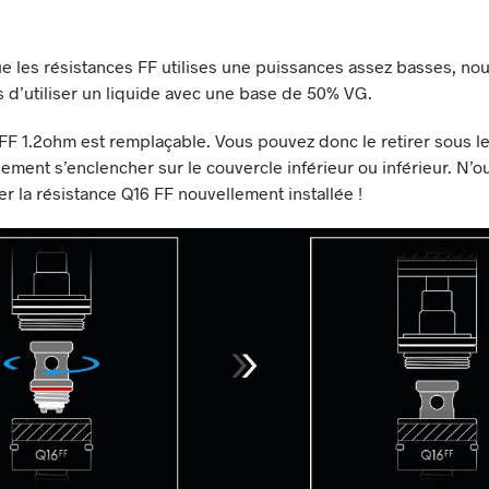
e les résistances FF utilises une puissances assez basses, no
s d’utiliser un liquide avec une base de 50% VG.
FF 1.2ohm est remplaçable. Vous pouvez donc le retirer sous le
ilement s’enclencher sur le couvercle inférieur ou inférieur. N’o
r la résistance Q16 FF nouvellement installée !