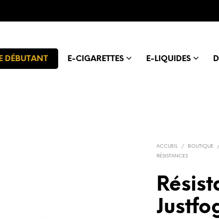
E DÉBUTANT
E-CIGARETTES
E-LIQUIDES
D
ACCUEIL
/
BOUTIQUE
RÉSISTANCES
Résis
Justfo