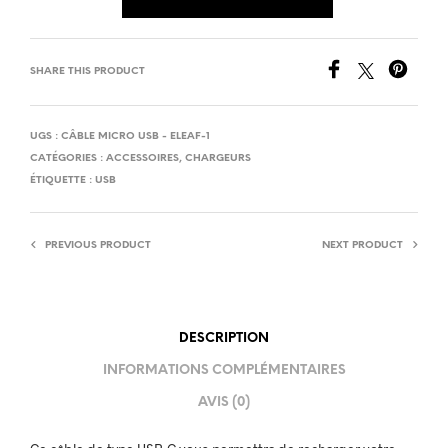
SHARE THIS PRODUCT
UGS :
CÂBLE MICRO USB - ELEAF-1
CATÉGORIES :
ACCESSOIRES
,
CHARGEURS
ÉTIQUETTE :
USB
PREVIOUS PRODUCT
NEXT PRODUCT
DESCRIPTION
INFORMATIONS COMPLÉMENTAIRES
AVIS (0)