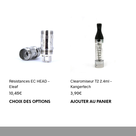
produit
9,90€
a
à
plusieurs
13,90€
variations.
Les
options
peuvent
être
choisies
sur
la
page
du
Résistances EC HEAD –
Clearomiseur T2 2.4ml –
produit
Eleaf
Kangertech
10,45
€
3,90
€
CHOIX DES OPTIONS
Ce
AJOUTER AU PANIER
produit
a
plusieurs
variations.
Les