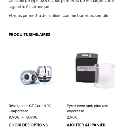
Ce câble de type USB-C vous permettra de recharger votre
cigarette électronique.
Et vous permettra de l’utiliser comme bon vous semble.
PRODUITS SIMILAIRES
Résistances GT Core NRG
Pyrex Veco tank plus 4ml –
– Vaporesso
Vaporesso
Plage
9,90
€
–
13,90
€
2,90
€
de
CHOIX DES OPTIONS
Ce
AJOUTER AU PANIER
prix :