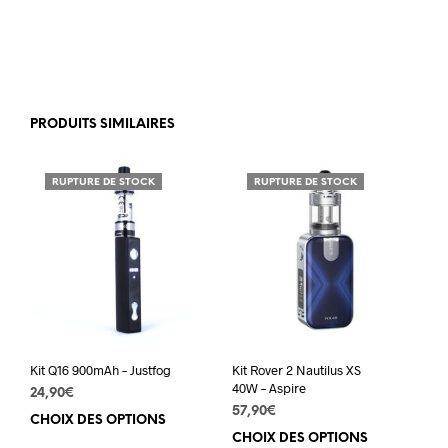
PRODUITS SIMILAIRES
RUPTURE DE STOCK
RUPTURE DE STOCK
Kit Q16 900mAh – Justfog
Kit Rover 2 Nautilus XS
40W – Aspire
24,90
€
57,90
€
CHOIX DES OPTIONS
Ce
CHOIX DES OPTIONS
Ce
produit