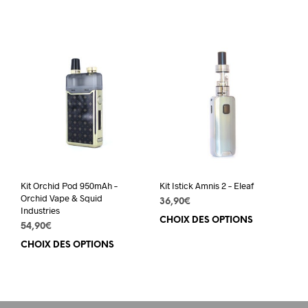
prod
a
a
plusieurs
plus
variations.
varia
Les
Les
options
opti
peuvent
peuv
être
être
choisies
choi
sur
sur
la
la
page
pag
du
du
produit
Kit Orchid Pod 950mAh –
Kit Istick Amnis 2 – Eleaf
prod
Orchid Vape & Squid
36,90
€
Industries
CHOIX DES OPTIONS
Ce
54,90
€
prod
CHOIX DES OPTIONS
Ce
a
produit
plus
a
varia
plusieurs
Les
variations.