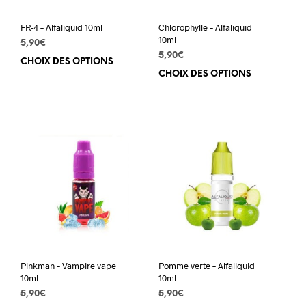
FR-4 – Alfaliquid 10ml
Chlorophylle – Alfaliquid
10ml
5,90
€
5,90
€
CHOIX DES OPTIONS
Ce
CHOIX DES OPTIONS
Ce
produit
prod
a
a
plusieurs
plus
variations.
varia
Les
Les
options
opti
peuvent
peuv
être
être
choisies
choi
sur
sur
la
la
page
pag
du
du
produit
Pinkman – Vampire vape
Pomme verte – Alfaliquid
prod
10ml
10ml
5,90
€
5,90
€