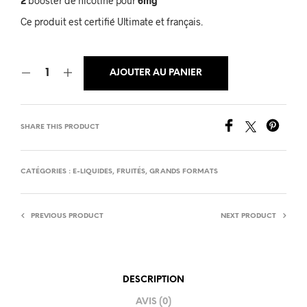
2
booster de nicotine pour
6mg
Ce produit est certifié Ultimate et français.
AJOUTER AU PANIER
SHARE THIS PRODUCT
CATÉGORIES :
E-LIQUIDES
,
FRUITÉS
,
GRANDS FORMATS
PREVIOUS PRODUCT
NEXT PRODUCT
DESCRIPTION
AVIS (0)