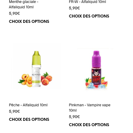
Menthe glaciale –
FR-W – Alfaliquid 10ml
Alfaliquid 10ml
5,90
€
5,90
€
CHOIX DES OPTIONS
Ce
CHOIX DES OPTIONS
Ce
prod
produit
a
a
plus
plusieurs
varia
variations.
Les
Les
opti
options
peuv
peuvent
être
être
choi
choisies
sur
sur
la
la
pag
page
du
du
prod
Pêche – Alfaliquid 10ml
Pinkman – Vampire vape
produit
10ml
5,90
€
5,90
€
CHOIX DES OPTIONS
Ce
CHOIX DES OPTIONS
Ce
produit
prod
a