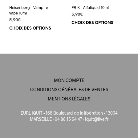
du
du
prod
Heisenberg – Vampire
FR-K – Alfaliquid 10ml
produit
vape 10ml
5,90
€
5,90
€
CHOIX DES OPTIONS
Ce
CHOIX DES OPTIONS
Ce
prod
produit
a
a
plus
plusieurs
varia
variations.
Les
Les
opti
options
peuv
peuvent
être
MON COMPTE
être
choi
choisies
sur
CONDITIONS GÉNÉRALES DE VENTES
sur
la
MENTIONS LÉGALES
la
pag
page
du
EURL IQUIT - 168 Boulevard de la libération - 13004
du
prod
MARSEILLE - 04 88 15 64 47 -
iquit@live.fr
produit