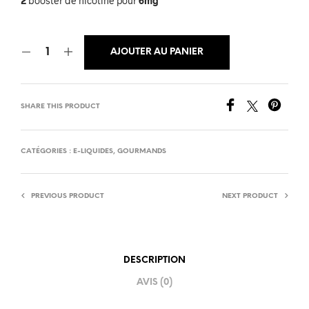
2
booster de nicotine pour
6mg
AJOUTER AU PANIER
SHARE THIS PRODUCT
CATÉGORIES :
E-LIQUIDES
,
GOURMANDS
PREVIOUS PRODUCT
NEXT PRODUCT
DESCRIPTION
AVIS (0)