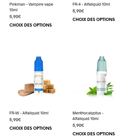
Pinkman – Vampire vape
FR-4 – Alfaliquid 10ml
10ml
5,90
€
5,90
€
CHOIX DES OPTIONS
Ce
CHOIX DES OPTIONS
Ce
prod
produit
a
a
plus
plusieurs
varia
variations.
Les
Les
opti
options
peuv
peuvent
être
être
choi
choisies
sur
sur
la
la
pag
page
du
du
prod
FR-W – Alfaliquid 10ml
Menthocalyptus –
produit
Alfaliquid 10ml
5,90
€
5,90
€
CHOIX DES OPTIONS
Ce
CHOIX DES OPTIONS
Ce
produit