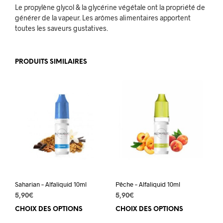
Le propylène glycol & la glycérine végétale ont la propriété de
générer de la vapeur. Les arômes alimentaires apportent
toutes les saveurs gustatives.
PRODUITS SIMILAIRES
Saharian – Alfaliquid 10ml
Pêche – Alfaliquid 10ml
5,90
€
5,90
€
CHOIX DES OPTIONS
Ce
CHOIX DES OPTIONS
Ce
produit
prod