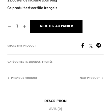
2
booster de nicotine pour
6mg
Ce produit est certifié français.
AJOUTER AU PANIER
SHARE THIS PRODUCT
CATÉGORIES :
E-LIQUIDES
,
FRUITÉS
PREVIOUS PRODUCT
NEXT PRODUCT
DESCRIPTION
AVIS (0)