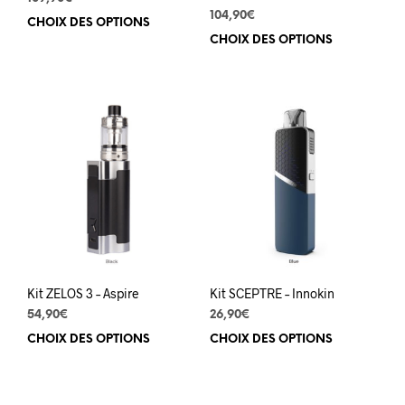
104,90
€
CHOIX DES OPTIONS
Ce
CHOIX DES OPTIONS
Ce
produit
prod
a
a
plusieurs
plus
variations.
varia
Les
Les
options
opti
peuvent
peuv
être
être
choisies
choi
sur
sur
la
la
page
pag
du
du
produit
Kit ZELOS 3 – Aspire
Kit SCEPTRE – Innokin
prod
54,90
€
26,90
€
CHOIX DES OPTIONS
Ce
CHOIX DES OPTIONS
Ce
produit
prod
a
a
plusieurs
plus