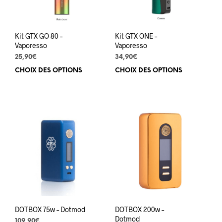
Kit GTX GO 80 –
Kit GTX ONE –
Vaporesso
Vaporesso
25,90
€
34,90
€
CHOIX DES OPTIONS
Ce
CHOIX DES OPTIONS
Ce
produit
prod
a
a
plusieurs
plus
variations.
varia
Les
Les
options
opti
peuvent
peuv
être
être
choisies
choi
sur
sur
la
la
page
pag
du
du
DOTBOX 75w – Dotmod
DOTBOX 200w –
produit
prod
Dotmod
109,90
€