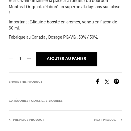
relais avant de laisser la place à la rondeur du bourbon.
Montreal Original a élaboré un superbe all-day sans sucralose
!
Important : E-liquide
boosté en arômes
, vendu en flacon de
60 ml.
Fabriqué au Canada ; Dosage PG/VG : 50% / 50%.
AJOUTER AU PANIER
SHARE THIS PRODUCT
CATÉGORIES :
CLASSIC
,
E-LIQUIDES
PREVIOUS PRODUCT
NEXT PRODUCT