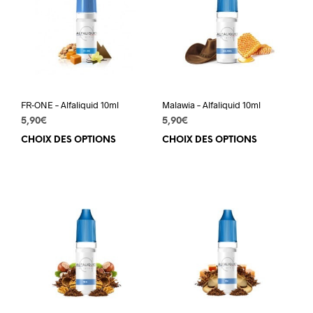
FR-ONE – Alfaliquid 10ml
Malawia – Alfaliquid 10ml
5,90
€
5,90
€
CHOIX DES OPTIONS
Ce
CHOIX DES OPTIONS
Ce
produit
prod
a
a
plusieurs
plus
variations.
varia
Les
Les
options
opti
peuvent
peuv
être
être
choisies
choi
sur
sur
la
la