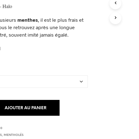
P
– Halo
A
N
I
lusieurs
menthes
, il est le plus frais et
E
Vous le retrouvez après une longue
R
tré, souvent imité jamais égalé.
E
S
l
T
V
I
D
E
.
AJOUTER AU PANIER
10
ES
,
MENTHOLÉS