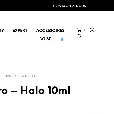
CONTACTEZ-NOUS
0
IY
EXPERT
ACCESSOIRES
VUSE
/
E-LIQUIDES
/
MENTHOLÉS
ro – Halo 10ml
V
O
T
R
E