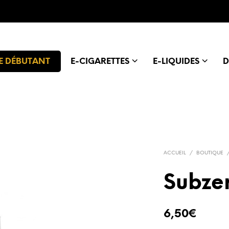
E DÉBUTANT
E-CIGARETTES
E-LIQUIDES
D
ACCUEIL
/
BOUTIQUE
Subze
6,50
€