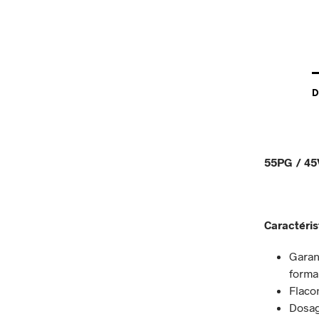
D
55PG / 4
Caractéris
Garan
forma
Flaco
Dosag