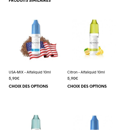
PRODUITS SIMILAIRES
USA-MIX – Alfaliquid 10ml
Citron – Alfaliquid 10ml
5,90
€
5,90
€
CHOIX DES OPTIONS
Ce
CHOIX DES OPTIONS
Ce
produit
prod
a
a
plusieurs
plus
variations.
varia
Les
Les
options
opti
peuvent
peuv