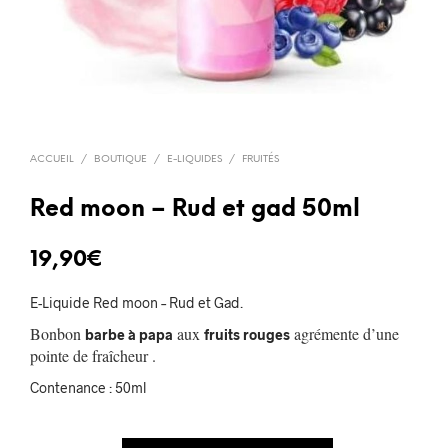
ACCUEIL
/
BOUTIQUE
/
E-LIQUIDES
/
FRUITÉS
Red moon – Rud et gad 50ml
19,90
€
E-Liquide Red moon – Rud et Gad.
Bonbon
aux
agrémente d’une
barbe à papa
fruits rouges
pointe de fraîcheur .
Contenance : 50ml