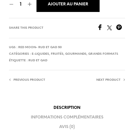
AJOUTER AU PANIER
SHARE THIS PRODUCT
UGS :
RED MOON- RUD ET GAD 50
CATÉGORIES :
E-LIQUIDES
,
FRUITÉS
,
GOURMANDS
,
GRANDS FORMATS
ÉTIQUETTE :
RUD ET GAD
PREVIOUS PRODUCT
NEXT PRODUCT
DESCRIPTION
INFORMATIONS COMPLÉMENTAIRES
AVIS (0)