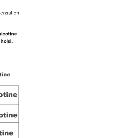
(sensation
nicotine
choisi.