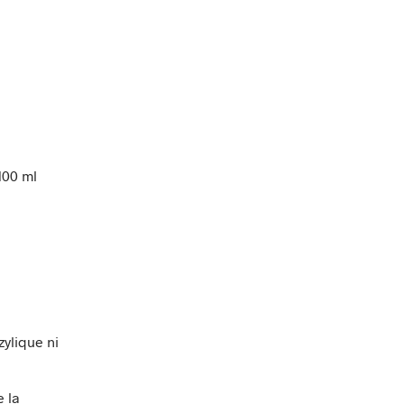
100 ml
zylique ni
 la