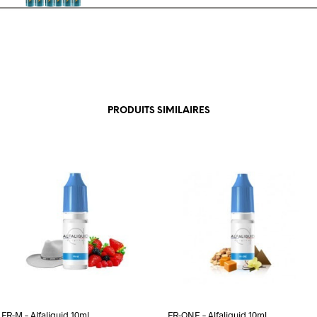
PRODUITS SIMILAIRES
FR-M – Alfaliquid 10ml
FR-ONE – Alfaliquid 10ml