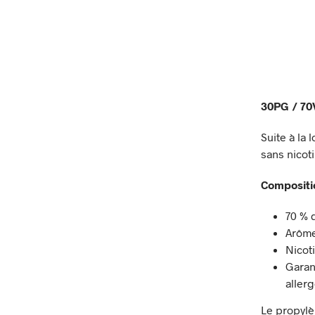
30PG / 7
Suite à la
sans nicoti
Compositi
70 % 
Arôme
Nicot
Garan
aller
Le propylè