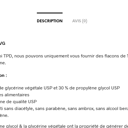
DESCRIPTION
AVIS (0)
0VG
 loi TPD, nous pouvons uniquement vous fournir des flacons de 
ne.
on :
de glycérine végétale USP et 30 % de propylène glycol USP
s alimentaires
ine de qualité USP
ti sans diacétyle, sans parabène, sans ambrox, sans alcool ben
gène.
ne glycol & la glycérine végétale ont la propriété de générer de