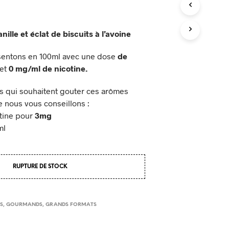
P
A
N
I
nille et éclat de biscuits à l’avoine
E
R
sentons en 100ml avec une dose
de
E
et
0 mg/ml de nicotine.
S
T
V
s qui souhaitent gouter ces arômes
I
e nous vous conseillons :
D
tine pour
3mg
E
ml
.
RUPTURE DE STOCK
ES
,
GOURMANDS
,
GRANDS FORMATS