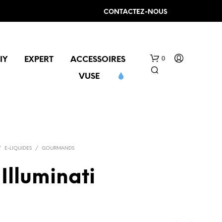
CONTACTEZ-NOUS
0
IY
EXPERT
ACCESSOIRES
VUSE
/
E-LIQUIDES
/
GOURMANDS
 Illuminati
V
O
T
R
E