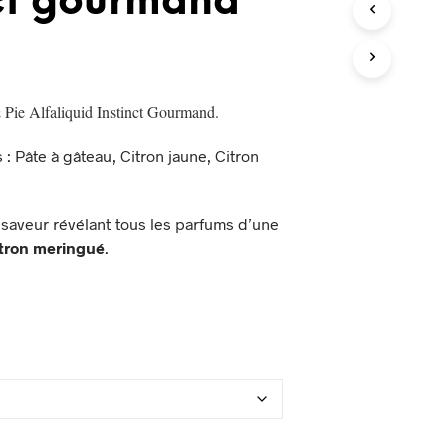
nct gourmand
P
A
N
I
E
R
Pie Alfaliquid Instinct Gourmand.
E
S
: Pâte à gâteau, Citron jaune, Citron
T
V
I
D
saveur révélant tous les parfums d’une
E
itron meringué
.
.