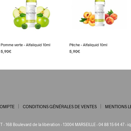
Pomme verte – Alfaliquid 10ml
Pêche – Alfaliquid 10ml
5,90
€
5,90
€
CHOIX DES OPTIONS
Ce
CHOIX DES OPTIONS
Ce
produit
produit
a
a
plusieurs
plusieurs
variations.
variations.
Les
Les
options
options
COMPTE
CONDITIONS GÉNÉRALES DE VENTES
MENTIONS L
peuvent
peuvent
être
être
choisies
choisies
 - 168 Boulevard de la libération - 13004 MARSEILLE - 04 88 15 64 47 -
iq
sur
sur