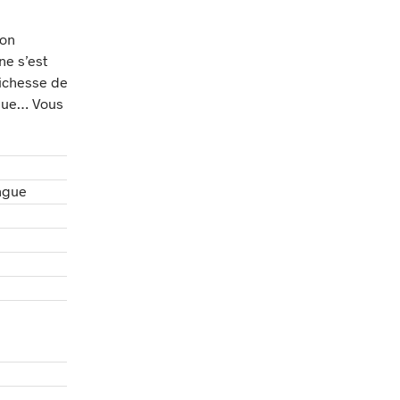
ron
ne s’est
richesse de
ingue… Vous
ingue