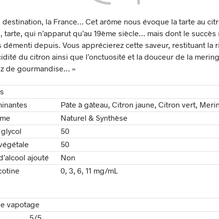
 destination, la France… Cet arôme nous évoque la tarte au cit
 tarte, qui n’apparut qu’au 19ème siècle… mais dont le succès 
s démenti depuis. Vous apprécierez cette saveur, restituant la 
acidité du citron ainsi que l’onctuosité et la douceur de la mer
rez de gourmandise… »
ts
inantes
Pâte à gâteau, Citron jaune, Citron vert, Mer
ôme
Naturel & Synthèse
glycol
50
végétale
50
’alcool ajouté
Non
cotine
0, 3, 6, 11 mg/mL
de vapotage
5/5