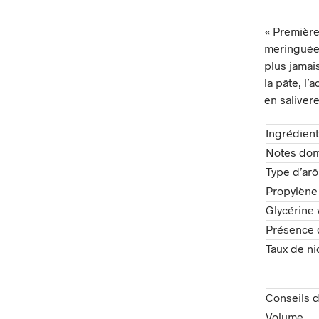
« Première
meringuée,
plus jamai
la pâte, l’
en salive
Ingrédien
Notes dom
Type d’ar
Propylène 
Glycérine 
Présence d
Taux de ni
Conseils 
Volume