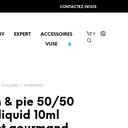
CONTACTEZ-NOUS
0
IY
EXPERT
ACCESSOIRES
VUSE
/
E-LIQUIDES
/
GOURMANDS
 & pie 50/50
V
O
liquid 10ml
T
R
E