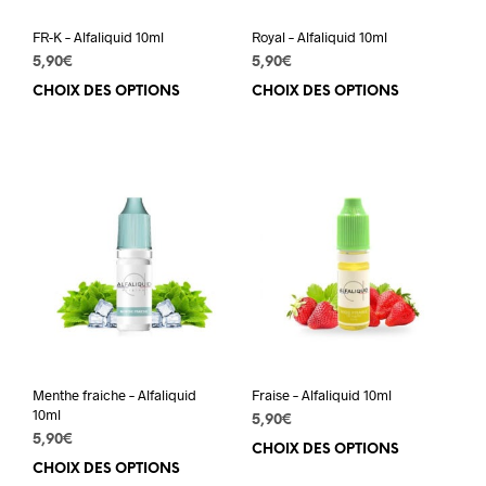
FR-K – Alfaliquid 10ml
Royal – Alfaliquid 10ml
5,90
€
5,90
€
CHOIX DES OPTIONS
Ce
CHOIX DES OPTIONS
Ce
produit
prod
a
a
plusieurs
plus
variations.
varia
Les
Les
options
opti
peuvent
peuv
être
être
choisies
choi
sur
sur
la
la
page
pag
du
du
Menthe fraiche – Alfaliquid
Fraise – Alfaliquid 10ml
produit
prod
10ml
5,90
€
5,90
€
CHOIX DES OPTIONS
Ce
CHOIX DES OPTIONS
Ce
prod