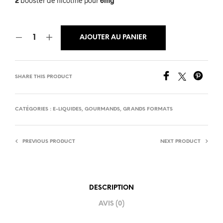
2
booster de nicotine pour
6mg
AJOUTER AU PANIER
SHARE THIS PRODUCT
CATÉGORIES :
E-LIQUIDES
,
GOURMANDS
,
GRANDS FORMATS
PREVIOUS PRODUCT
NEXT PRODUCT
DESCRIPTION
AVIS (0)