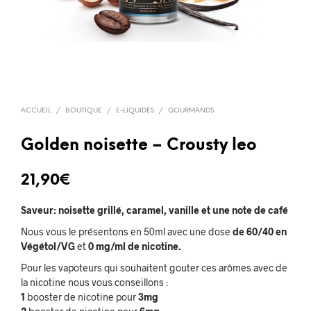
ACCUEIL
/
BOUTIQUE
/
E-LIQUIDES
/
GOURMANDS
Golden noisette – Crousty leo
21,90
€
Saveur: noisette grillé, caramel, vanille et une note de café
Nous vous le présentons en 50ml avec une dose
de 60/40 en
Végétol/VG
et
0 mg/ml de nicotine.
Pour les vapoteurs qui souhaitent gouter ces arômes avec de
la nicotine nous vous conseillons :
1
booster de nicotine pour
3mg