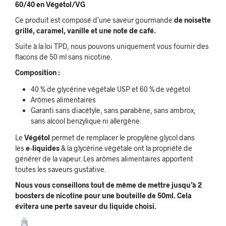
60/4
0 en Végétol/VG
Ce produit est composé d’une saveur gourmande
de noisette
grillé, caramel, vanille et une note de café.
Suite à la loi TPD, nous pouvons uniquement vous fournir des
flacons de 50 ml sans nicotine.
Composition :
40 % de glycérine végétale USP et 60 % de végétol
Arômes alimentaires
Garanti sans diacétyle, sans parabène, sans ambrox,
sans alcool benzylique ni allergène.
Le
Végétol
permet de remplacer le propylène glycol dans
les
e
–
liquides
& la glycérine végétale ont la propriété de
générer de la vapeur. Les arômes alimentaires apportent
toutes les saveurs gustative.
Nous vous conseillons tout de même de mettre jusqu’à 2
boosters de nicotine pour une bouteille de 50ml. Cela
évitera une perte saveur du liquide choisi.