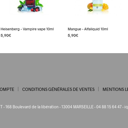
Heisenberg – Vampire vape 10ml
Mangue – Alfaliquid 10ml
5,90
€
5,90
€
CHOIX DES OPTIONS
Ce
CHOIX DES OPTIONS
Ce
produit
produit
a
a
plusieurs
plusieurs
variations.
variations.
Les
Les
options
options
COMPTE
CONDITIONS GÉNÉRALES DE VENTES
MENTIONS L
peuvent
peuvent
être
être
choisies
choisies
 - 168 Boulevard de la libération - 13004 MARSEILLE - 04 88 15 64 47 -
iq
sur
sur
la
la
page
page