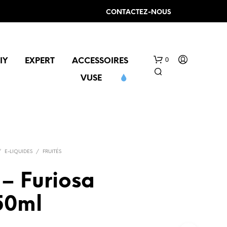
CONTACTEZ-NOUS
0
IY
EXPERT
ACCESSOIRES
VUSE
/
E-LIQUIDES
/
FRUITÉS
– Furiosa
V
O
50ml
T
R
E