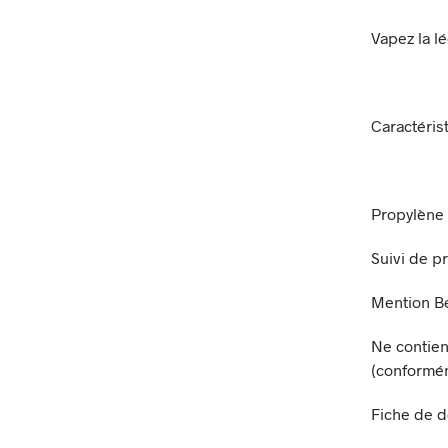
Vapez la l
Caractéris
Propylène 
Suivi de p
Mention B
Ne contien
(conformé
Fiche de d