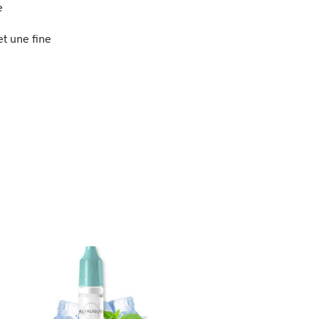
e
et une fine