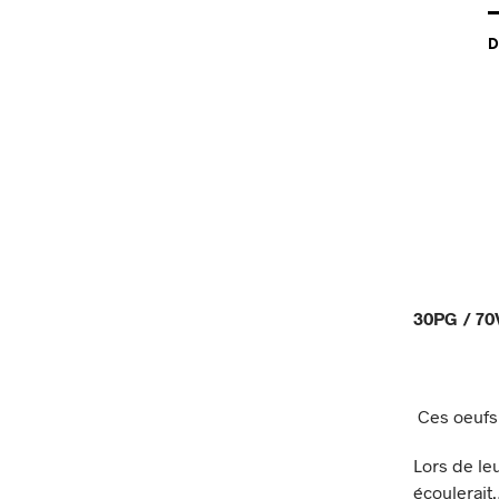
D
30PG / 7
Ces oeufs 
Lors de leu
écoulerait