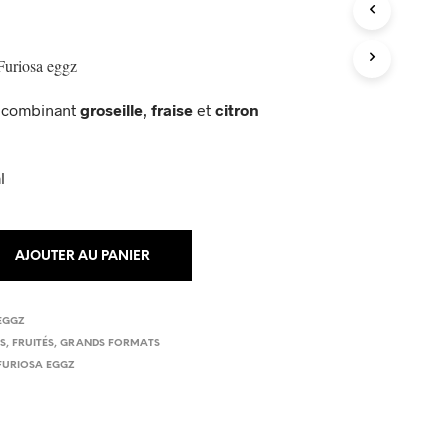
P
A
N
I
uriosa eggz
E
R
f combinant
groseille
,
fraise
et
citron
E
S
T
V
l
I
D
E
.
AJOUTER AU PANIER
EGGZ
ES
,
FRUITÉS
,
GRANDS FORMATS
FURIOSA EGGZ