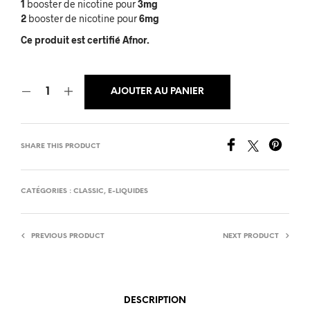
1
booster de nicotine pour
3mg
2
booster de nicotine pour
6mg
Ce produit est certifié Afnor.
AJOUTER AU PANIER
SHARE THIS PRODUCT
CATÉGORIES :
CLASSIC
,
E-LIQUIDES
PREVIOUS PRODUCT
NEXT PRODUCT
DESCRIPTION