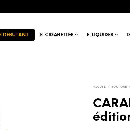
E DÉBUTANT
E-CIGARETTES
E-LIQUIDES
D
ACCUEIL
/
BOUTIQUE
CARAK
éditio