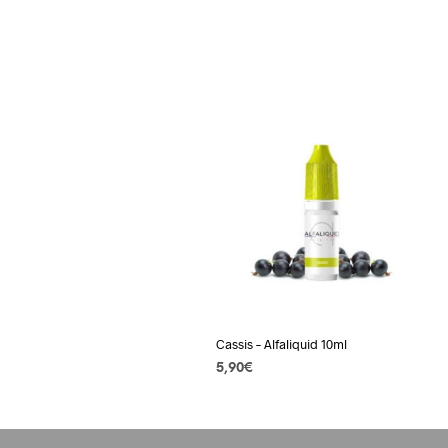
Cassis – Alfaliquid 10ml
5,90
€
CHOIX DES OPTIONS
Ce
produit
a