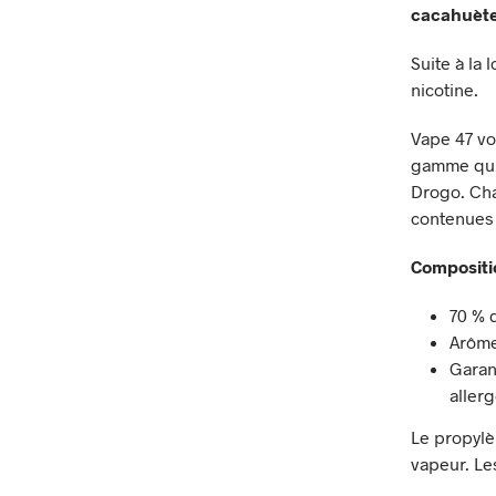
cacahuète
Suite à la
nicotine.
Vape 47 vo
gamme qui 
Drogo. Cha
contenues 
Compositi
70 % 
Arôme
Garan
aller
Le propylè
vapeur. Le