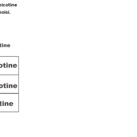
nicotine
hoisi.