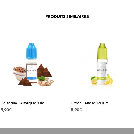
PRODUITS SIMILAIRES
California – Alfaliquid 10ml
Citron – Alfaliquid 10ml
5,90
€
5,90
€
CHOIX DES OPTIONS
Ce
CHOIX DES OPTIONS
Ce
produit
produit
a
a