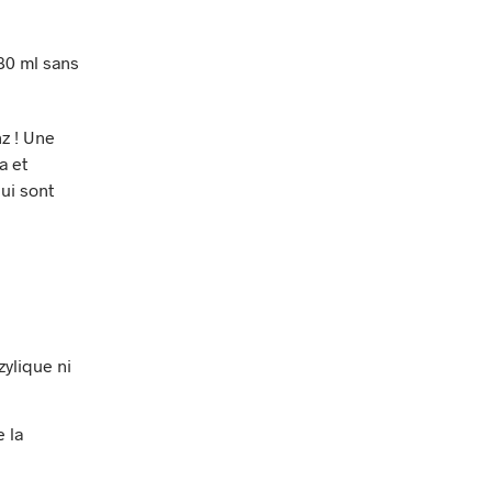
80 ml sans
z ! Une
a et
ui sont
zylique ni
 la