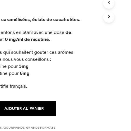
P
A
N
I
caramélisées, éclats de cacahuètes.
E
R
sentons en 50ml avec une dose
de
E
et
0 mg/ml de nicotine.
S
T
V
s qui souhaitent gouter ces arômes
I
e nous vous conseillons :
D
tine pour
3mg
E
tine pour
6mg
.
ifié français.
AJOUTER AU PANIER
ES
,
GOURMANDS
,
GRANDS FORMATS