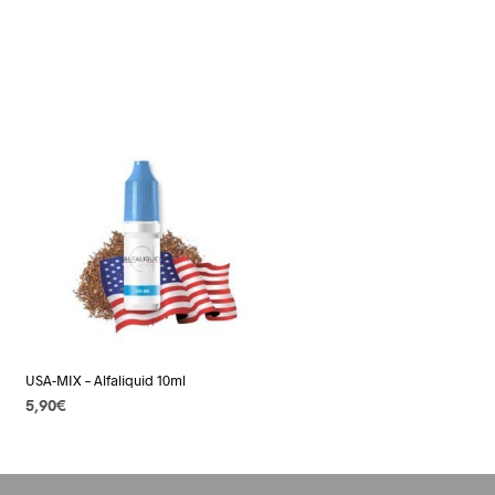
USA-MIX – Alfaliquid 10ml
5,90
€
CHOIX DES OPTIONS
Ce
produit
a