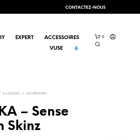
CONTACTEZ-NOUS
0
IY
EXPERT
ACCESSOIRES
VUSE
/
E-LIQUIDES
/
GOURMANDS
A – Sense
V
O
n Skinz
T
R
E