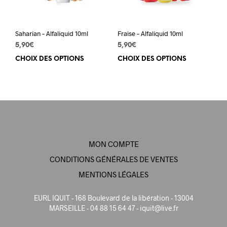
la
la
page
pag
du
du
Saharian – Alfaliquid 10ml
Fraise – Alfaliquid 10ml
produit
prod
5,90
€
5,90
€
CHOIX DES OPTIONS
Ce
CHOIX DES OPTIONS
Ce
produit
prod
a
a
plusieurs
plus
variations.
varia
Les
Les
options
opti
peuvent
peuv
MON COMPTE
être
être
choisies
choi
CONDITIONS GÉNÉRALES DE VENTES
sur
sur
MENTIONS LÉGALES
la
la
page
pag
EURL IQUIT - 168 Boulevard de la libération - 13004
du
du
MARSEILLE - 04 88 15 64 47 -
iquit@live.fr
produit
prod