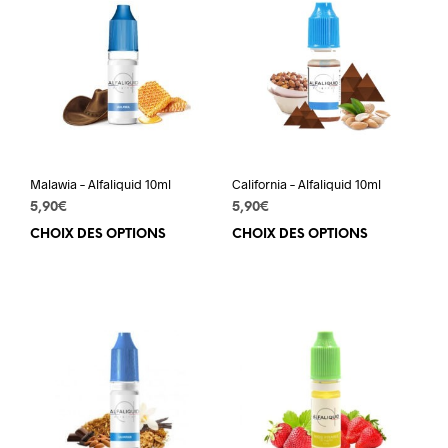
Malawia – Alfaliquid 10ml
California – Alfaliquid 10ml
5,90
€
5,90
€
CHOIX DES OPTIONS
Ce
CHOIX DES OPTIONS
Ce
produit
prod
a
a
plusieurs
plus
variations.
varia
Les
Les
options
opti
peuvent
peuv
être
être
choisies
choi
sur
sur