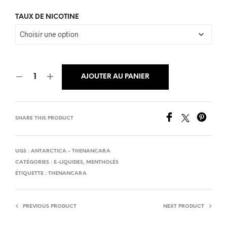
TAUX DE NICOTINE
AJOUTER AU PANIER
SHARE THIS PRODUCT
UGS :
ANTARCTICA - THENANCARA
CATÉGORIES :
E-LIQUIDES
,
MENTHOLÉS
ÉTIQUETTE :
THENANCARA
PREVIOUS PRODUCT
NEXT PRODUCT