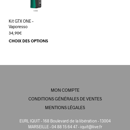
Kit GTX ONE –
Vaporesso
34,90
€
CHOIX DES OPTIONS
Ce
produit
a
plusieurs
variations.
Les
options
peuvent
MON COMPTE
être
choisies
CONDITIONS GÉNÉRALES DE VENTES
sur
MENTIONS LÉGALES
la
page
EURL IQUIT - 168 Boulevard de la libération - 13004
du
MARSEILLE - 04 88 15 64 47 -
iquit@live.fr
produit