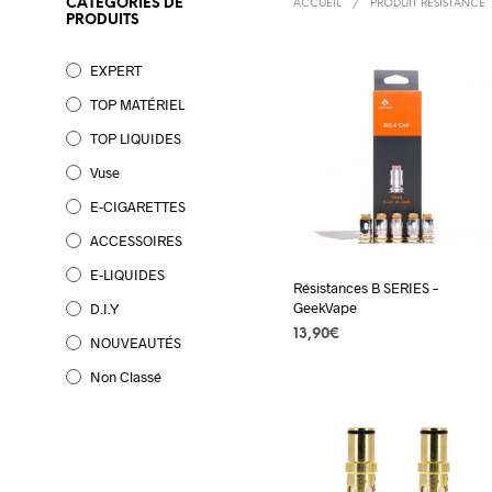
CATÉGORIES DE
ACCUEIL
/
PRODUIT RÉSISTANCE
PRODUITS
EXPERT
TOP MATÉRIEL
TOP LIQUIDES
Vuse
E-CIGARETTES
ACCESSOIRES
E-LIQUIDES
Résistances B SERIES –
GeekVape
D.I.Y
13,90
€
NOUVEAUTÉS
CHOIX DES OPTIONS
Ce
Non Classé
produi
a
plusie
variat