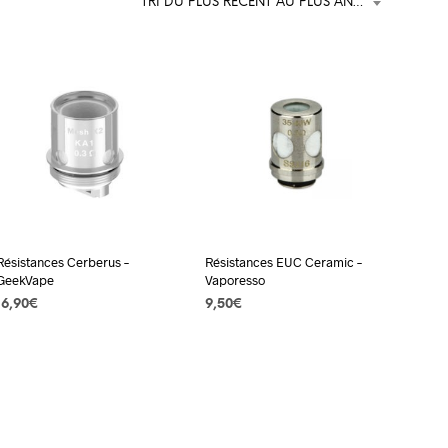
TRI DU PLUS RÉCENT AU PLUS ANCIEN
P
A
N
I
E
R
E
S
T
V
I
D
E
.
Résistances Cerberus –
Résistances EUC Ceramic –
GeekVape
Vaporesso
16,90
€
9,50
€
CHOIX DES OPTIONS
Ce
CHOIX DES OPTIONS
Ce
produit
produit
a
a
plusieurs
plusieurs
variations.
variations.