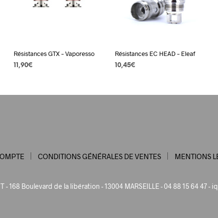
options
options
ns
peuvent
peuvent
nt
être
être
choisies
choisies
es
sur
sur
Résistances GTX – Vaporesso
Résistances EC HEAD – Eleaf
la
la
11,90
€
10,45
€
page
page
CHOIX DES OPTIONS
Ce
CHOIX DES OPTIONS
Ce
du
du
t
produit
produit
produit
produit
a
a
t
urs
plusieurs
plusieurs
ions.
variations.
variations.
Les
Les
ns
options
options
COMPTE
CONDITIONS GÉNÉRALES DE VENTES
MENTIONS L
nt
peuvent
peuvent
être
être
es
choisies
choisies
 - 168 Boulevard de la libération - 13004 MARSEILLE - 04 88 15 64 47 -
iq
sur
sur
la
la