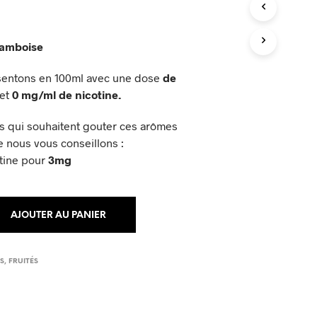
framboise
sentons en 100ml avec une dose
de
et
0 mg/ml de nicotine.
s qui souhaitent gouter ces arômes
e nous vous conseillons :
tine pour
3mg
AJOUTER AU PANIER
ES
,
FRUITÉS