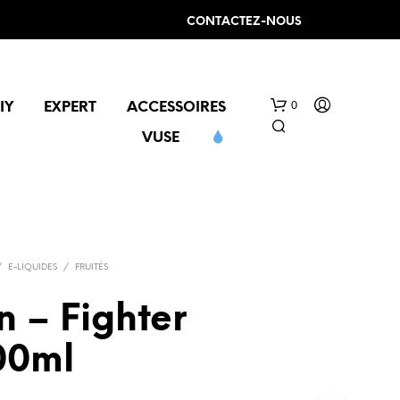
CONTACTEZ-NOUS
0
IY
EXPERT
ACCESSOIRES
VUSE
/
E-LIQUIDES
/
FRUITÉS
 – Fighter
00ml