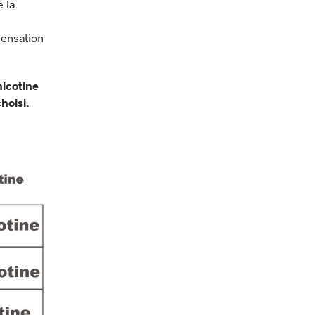
 la
(sensation
nicotine
choisi.