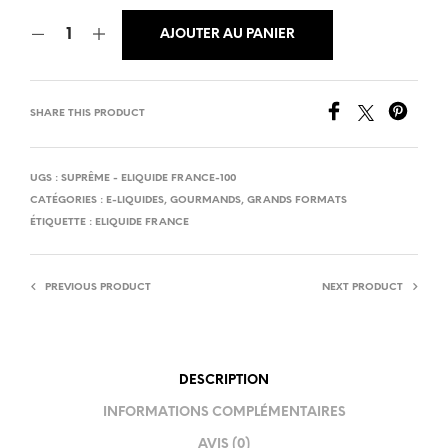
AJOUTER AU PANIER
SHARE THIS PRODUCT
UGS :
SUPRÊME - ELIQUIDE FRANCE-100
CATÉGORIES :
E-LIQUIDES
,
GOURMANDS
,
GRANDS FORMATS
ÉTIQUETTE :
ELIQUIDE FRANCE
PREVIOUS PRODUCT
NEXT PRODUCT
DESCRIPTION
INFORMATIONS COMPLÉMENTAIRES
AVIS (0)