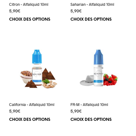
Citron – Alfaliquid 10ml
Saharian – Alfaliquid 10ml
5,90
€
5,90
€
CHOIX DES OPTIONS
Ce
CHOIX DES OPTIONS
Ce
produit
prod
a
a
plusieurs
plus
variations.
varia
Les
Les
options
opti
peuvent
peuv
être
être
choisies
choi
sur
sur
la
la
page
pag
du
du
California – Alfaliquid 10ml
FR-M – Alfaliquid 10ml
produit
prod
5,90
€
5,90
€
CHOIX DES OPTIONS
Ce
CHOIX DES OPTIONS
Ce
produit
prod
a
a