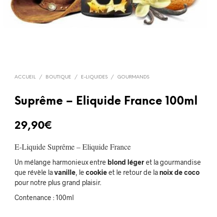
ACCUEIL
/
BOUTIQUE
/
E-LIQUIDES
/
GOURMANDS
Suprême – Eliquide France 100ml
29,90
€
E-Liquide Suprême – Eliquide France
Un mélange harmonieux entre
blond léger
et la gourmandise
que révèle la
vanille
, le
cookie
et le retour de la
noix de coco
pour notre plus grand plaisir.
Contenance : 100ml