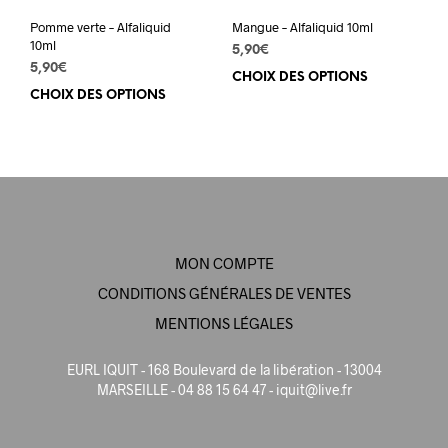
page
pag
du
du
Pomme verte – Alfaliquid
Mangue – Alfaliquid 10ml
produit
prod
10ml
5,90
€
5,90
€
CHOIX DES OPTIONS
Ce
CHOIX DES OPTIONS
Ce
prod
produit
a
a
plus
plusieurs
varia
variations.
Les
Les
opti
options
peuv
peuvent
être
MON COMPTE
être
choi
choisies
sur
CONDITIONS GÉNÉRALES DE VENTES
sur
la
MENTIONS LÉGALES
la
pag
page
du
EURL IQUIT - 168 Boulevard de la libération - 13004
du
prod
MARSEILLE - 04 88 15 64 47 -
iquit@live.fr
produit