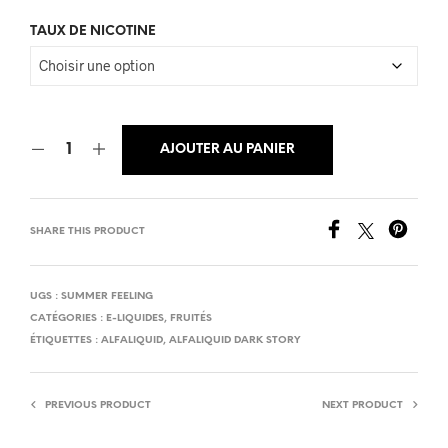
TAUX DE NICOTINE
AJOUTER AU PANIER
SHARE THIS PRODUCT
UGS :
SUMMER FEELING
CATÉGORIES :
E-LIQUIDES
,
FRUITÉS
ÉTIQUETTES :
ALFALIQUID
,
ALFALIQUID DARK STORY
PREVIOUS PRODUCT
NEXT PRODUCT