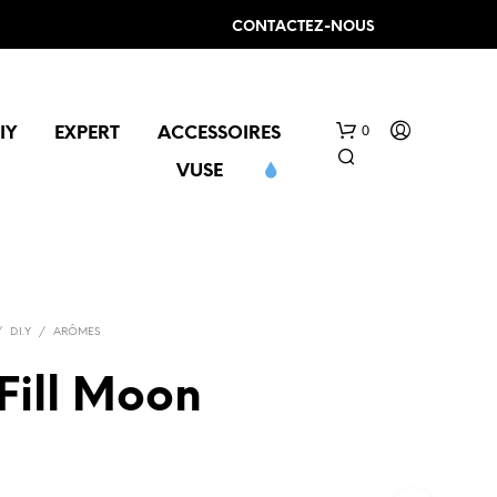
CONTACTEZ-NOUS
0
IY
EXPERT
ACCESSOIRES
VUSE
/
D.I.Y
/
ARÔMES
Fill Moon
V
O
T
R
E