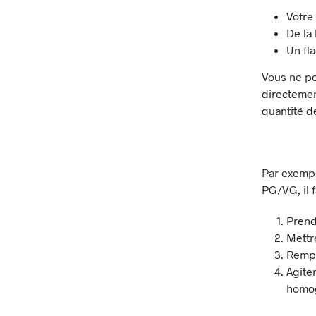
Votre
De la
Un fl
Vous ne po
directement
quantité d
Par exempl
PG/VG, il f
Prend
Mettr
Rempl
Agite
homo