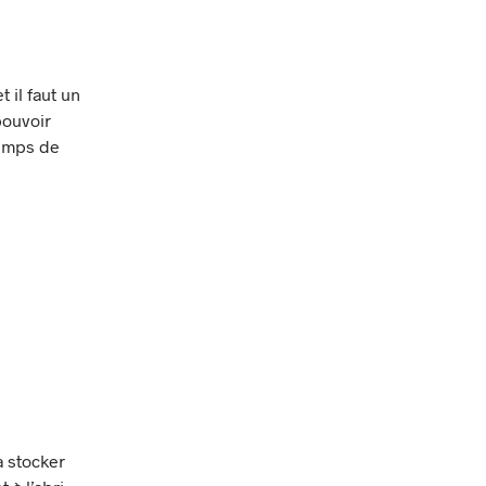
 il faut un
pouvoir
temps de
à stocker