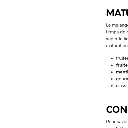
MATU
Le mélange 
temps de m
vaper le l
maturation
fruité
fruit
menth
gourm
classi
CON
Pour savou