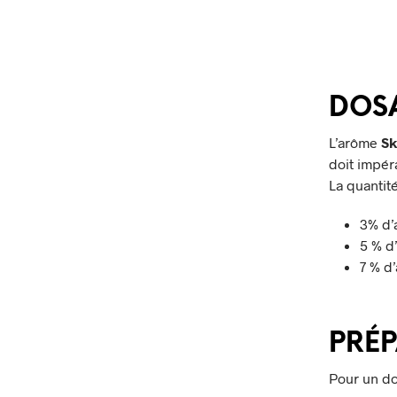
DOS
L’arôme
Sk
doit impér
La quantit
3% d’
5 % d
7 % d
PRÉ
Pour un do