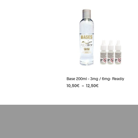
Base 200ml – 3mg / 6mg- Readiy
Plage
10,50
€
–
12,50
€
de
CHOIX DES OPTIONS
Ce
prix :
produit
10,50€
à
a
12,50€
plusieurs
variations.
Les