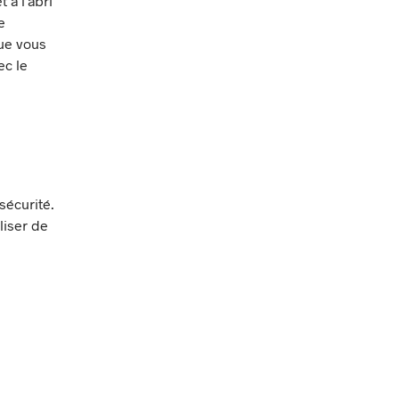
 à l’abri
e
que vous
ec le
sécurité.
liser de