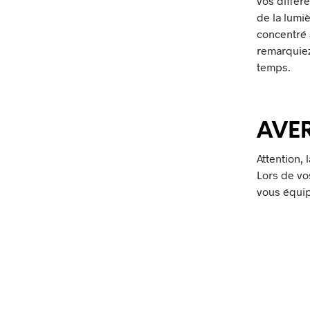
vos différ
de la lumi
concentré
remarquiez
temps.
AVE
Attention,
Lors de vo
vous équip