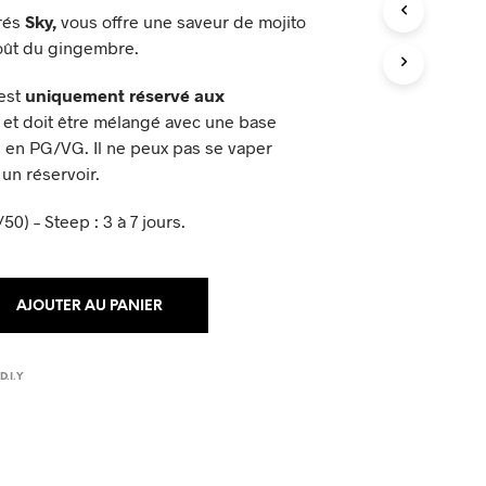
P
rés
Sky
,
vous offre une saveur de mojito
A
goût du gingembre.
N
I
E
est
uniquement réservé aux
R
et doit être mélangé avec une base
E
) en PG/VG. Il ne peux pas se vaper
S
T
un réservoir.
V
I
0) – Steep : 3 à 7 jours.
D
E
.
AJOUTER AU PANIER
,
D.I.Y