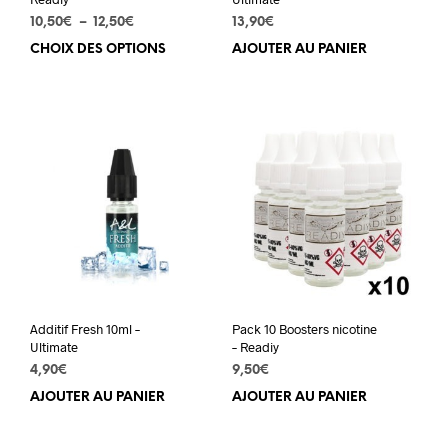
Plage
10,50
€
–
12,50
€
13,90
€
de
CHOIX DES OPTIONS
Ce
AJOUTER AU PANIER
prix :
produit
10,50€
a
à
plusieurs
12,50€
variations.
Les
options
peuvent
être
choisies
sur
la
page
du
Additif Fresh 10ml –
Pack 10 Boosters nicotine
produit
Ultimate
– Readiy
4,90
€
9,50
€
AJOUTER AU PANIER
AJOUTER AU PANIER