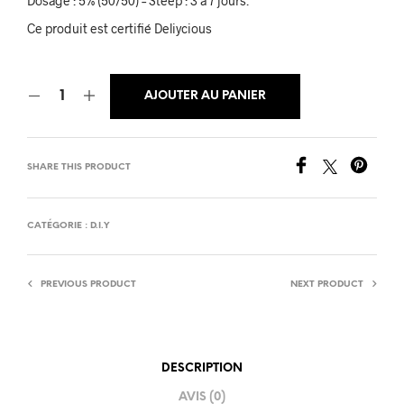
Dosage : 5% (50/50) – Steep : 3 à 7 jours.
Ce produit est certifié Deliycious
AJOUTER AU PANIER
SHARE THIS PRODUCT
CATÉGORIE :
D.I.Y
PREVIOUS PRODUCT
NEXT PRODUCT
DESCRIPTION
AVIS (0)