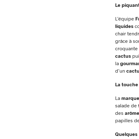
Le piquant
L’équipe
F
liquides
co
chair tend
grâce à s
croquante e
cactus
pui
la
gourma
d’un
cact
La touche 
La
marque 
salade de
des
arôme
papilles d
Quelques 