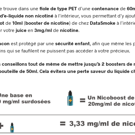
 se trouve dans une
fiole de type PET
d’une
contenance
de
60m
d’e-liquide
non nicotiné
à l’intérieur, vous permettant d’y ajou
ot
de
10ml
(
booster de nicotine
) de chez
DataSmoke
à l’intéri
r votre
juice
en
3mg/ml
de
nicotine
.
lacon
est protégé par une
sécurité enfant
, afin que même les 
ins qui se faufilent ne puissent pas accéder à votre précieux.
 conseillons tout de même de mettre jusqu’à 2 boosters de 
outeille de 50ml. Cela évitera une perte saveur du liquide c