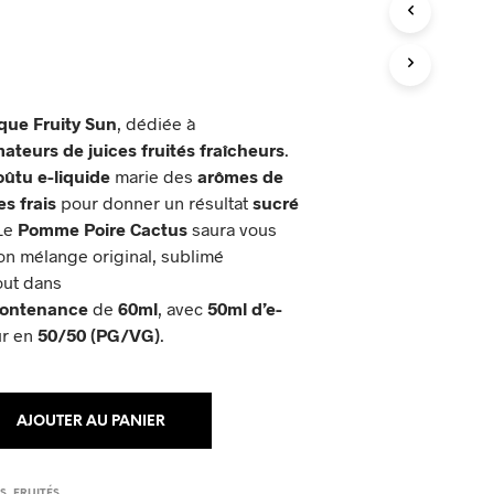
P
A
N
I
E
R
que Fruity Sun
, dédiée à
E
ateurs de juices fruités fraîcheurs
.
S
T
oûtu e-liquide
marie des
arômes
de
V
s frais
pour donner un résultat
sucré
I
 Le
Pomme Poire Cactus
saura vous
D
on mélange original, sublimé
E
.
tout dans
ontenance
de
60ml
, avec
50ml d’e-
eur en
50/50 (PG/VG)
.
AJOUTER AU PANIER
ES
,
FRUITÉS