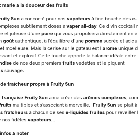
 marié à la douceur des fruits
ruity Sun
a concocté pour nos
vapoteurs
à fine bouche des
e-
mplexes subtilement dosés à
vaper all-day
. Ce divin cocktail 
re et juteuse d’une
poire
qui vous propulsera directement en e
on
goût
authentique, à l’équilibre d’une
pomme
sucrée et acidu
t moelleuse. Mais la cerise sur le gâteau est l’
arôme
unique d
ssant et explosif. Cette touche apporte la balance idéale entre
ndise
de nos deux premiers
fruits
vedettes et le piquant
us
sauvage.
de fraîcheur propre à Fruity Sun
française Fruity Sun
aime créer des
arômes complexes
, co
fruits
multiples et s’associant à merveille.
Fruity Sun
se plaît à
s fraîcheurs
à chacun de ses
e-liquides fruités
pour réveiller 
e nos fidèles
vapoteurs
…
infos à noter