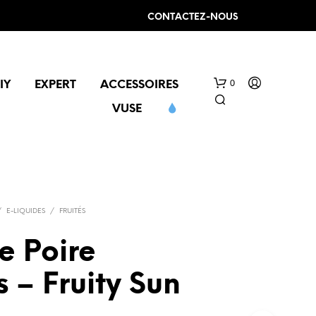
CONTACTEZ-NOUS
0
IY
EXPERT
ACCESSOIRES
VUSE
/
E-LIQUIDES
/
FRUITÉS
 Poire
V
O
 – Fruity Sun
T
R
E