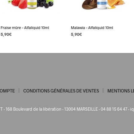
Fraise mûre – Alfaliquid 10ml
Malawia – Alfaliquid 10ml
5,90
€
5,90
€
CHOIX DES OPTIONS
Ce
CHOIX DES OPTIONS
Ce
produit
produit
a
a
plusieurs
plusieurs
variations.
variations.
Les
Les
options
options
COMPTE
CONDITIONS GÉNÉRALES DE VENTES
MENTIONS L
peuvent
peuvent
être
être
choisies
choisies
 - 168 Boulevard de la libération - 13004 MARSEILLE - 04 88 15 64 47 -
iq
sur
sur
la
la
page
page