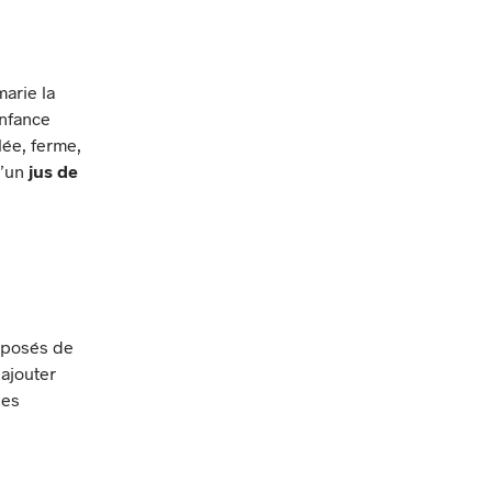
marie la
nfance
lée, ferme,
’un
jus de
mposés de
 ajouter
les