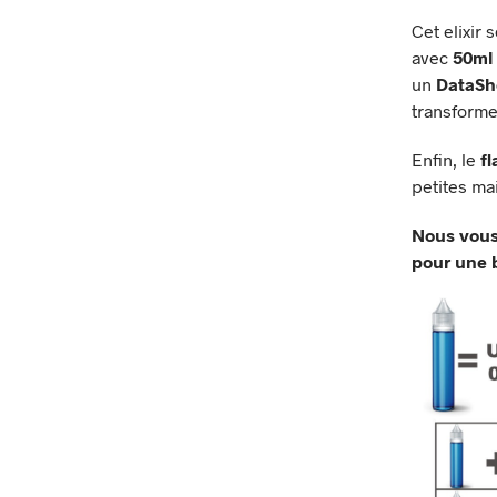
Cet elixir
avec
50ml 
un
DataSh
transforme
Enfin, le
f
petites ma
Nous vous
pour une b