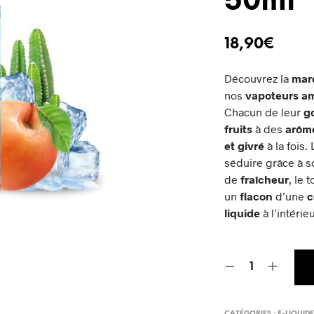
50ml
18,90
€
Découvrez la
mar
nos
vapoteurs am
Chacun de leur
g
fruits
à des
arôme
et givré
à la fois.
séduire grâce à s
de
fraîcheur
, le 
un
flacon
d’une
c
liquide
à l’intéri
CATÉGORIES :
E-LIQUID