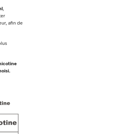
l
,
ter
eur, afin de
plus
nicotine
hoisi.