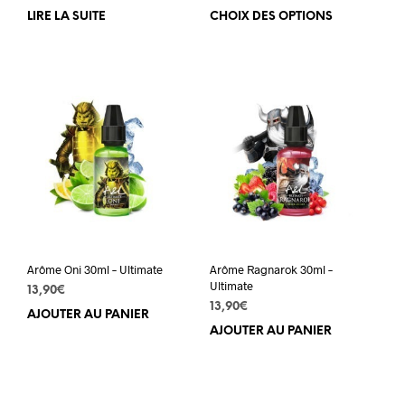
de
LIRE LA SUITE
CHOIX DES OPTIONS
Ce
prix :
prod
10,50€
a
à
plus
12,50€
varia
Les
opti
peuv
être
choi
sur
la
pag
du
Arôme Oni 30ml – Ultimate
Arôme Ragnarok 30ml –
prod
Ultimate
13,90
€
13,90
€
AJOUTER AU PANIER
AJOUTER AU PANIER