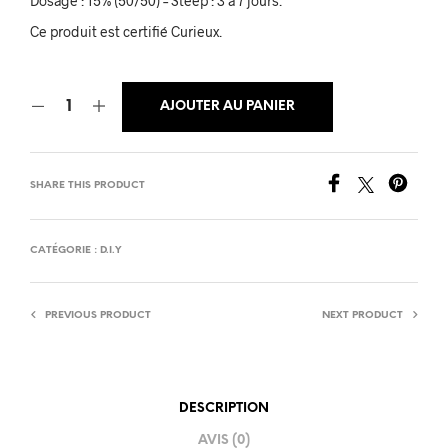
Dosage : 15% (50/50) – Steep : 3 à 7 jours.
Ce produit est certifié Curieux.
AJOUTER AU PANIER
SHARE THIS PRODUCT
CATÉGORIE :
D.I.Y
PREVIOUS PRODUCT
NEXT PRODUCT
DESCRIPTION
AVIS (0)