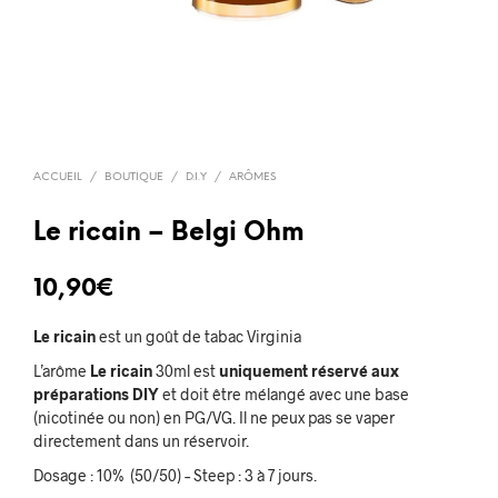
ACCUEIL
/
BOUTIQUE
/
D.I.Y
/
ARÔMES
Le ricain – Belgi Ohm
10,90
€
Le ricain
est un goût de tabac Virginia
L’arôme
Le ricain
30ml est
uniquement réservé aux
préparations DIY
et doit être mélangé avec une base
(nicotinée ou non) en PG/VG. Il ne peux pas se vaper
directement dans un réservoir.
Dosage : 10% (50/50) – Steep : 3 à 7 jours.