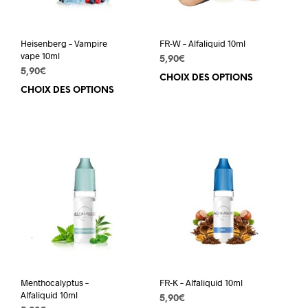
Heisenberg – Vampire
FR-W – Alfaliquid 10ml
vape 10ml
5,90
€
5,90
€
CHOIX DES OPTIONS
Ce
CHOIX DES OPTIONS
Ce
prod
produit
a
a
plus
plusieurs
varia
variations.
Les
Les
opti
options
peuv
peuvent
être
être
choi
choisies
sur
sur
la
la
pag
page
du
du
prod
Menthocalyptus –
FR-K – Alfaliquid 10ml
produit
Alfaliquid 10ml
5,90
€