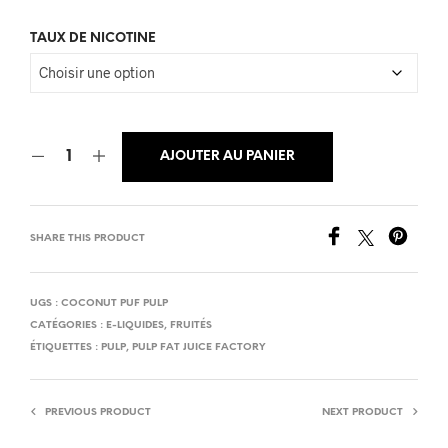
TAUX DE NICOTINE
AJOUTER AU PANIER
SHARE THIS PRODUCT
UGS :
COCONUT PUF PULP
CATÉGORIES :
E-LIQUIDES
,
FRUITÉS
ÉTIQUETTES :
PULP
,
PULP FAT JUICE FACTORY
PREVIOUS PRODUCT
NEXT PRODUCT