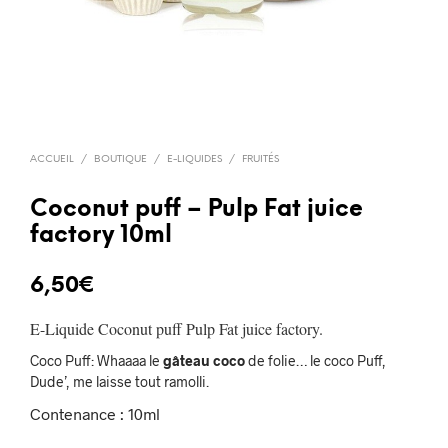
ACCUEIL
/
BOUTIQUE
/
E-LIQUIDES
/
FRUITÉS
Coconut puff – Pulp Fat juice
factory 10ml
6,50
€
E-Liquide Coconut puff Pulp Fat juice factory.
Coco Puff: Whaaaa le
gâteau coco
de folie… le coco Puff,
Dude’, me laisse tout ramolli.
Contenance : 10ml