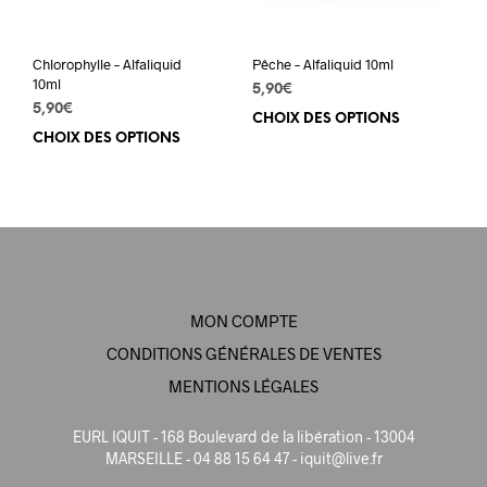
la
la
page
pag
du
du
Chlorophylle – Alfaliquid
Pêche – Alfaliquid 10ml
produit
prod
10ml
5,90
€
5,90
€
CHOIX DES OPTIONS
Ce
CHOIX DES OPTIONS
Ce
prod
produit
a
a
plus
plusieurs
varia
variations.
Les
Les
opti
options
peuv
peuvent
être
MON COMPTE
être
choi
choisies
sur
CONDITIONS GÉNÉRALES DE VENTES
sur
la
MENTIONS LÉGALES
la
pag
page
du
EURL IQUIT - 168 Boulevard de la libération - 13004
du
prod
MARSEILLE - 04 88 15 64 47 -
iquit@live.fr
produit