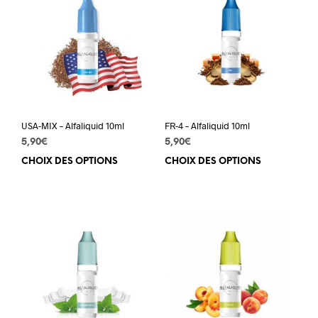
USA-MIX – Alfaliquid 10ml
FR-4 – Alfaliquid 10ml
5,90
€
5,90
€
CHOIX DES OPTIONS
Ce
CHOIX DES OPTIONS
Ce
produit
prod
a
a
plusieurs
plus
variations.
varia
Les
Les
options
opti
peuvent
peuv
être
être
choisies
choi
sur
sur