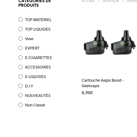
CATÉGORIES DE
ACCUEIL
/
BOUTIQUE
/
PRODUI
PRODUITS
TOP MATÉRIEL
TOP LIQUIDES
Vuse
EXPERT
E-CIGARETTES
ACCESSOIRES
E-LIQUIDES
Cartouche Aegis Boost –
Geekvape
D.I.Y
8,90
€
NOUVEAUTÉS
AJOUTER AU PANIER
Non Classé