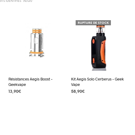
TS IDENTIFIÉS “AEGIS”
RUPTURE DE STOCK
Résistances Aegis Boost –
Kit Aegis Solo Cerberus – Geek
Geekvape
Vape
13,90
€
58,90
€
CHOIX DES OPTIONS
Ce
CHOIX DES OPTIONS
Ce
produit
produit
a
a
plusieurs
plusieurs
variations.
variations.