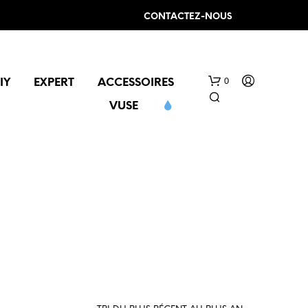
CONTACTEZ-NOUS
0
IY
EXPERT
ACCESSOIRES
VUSE
V
O
T
R
E