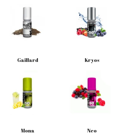
P
A
N
I
E
R
E
S
T
V
Gaillard
Kryos
I
D
E
.
Mona
Neo