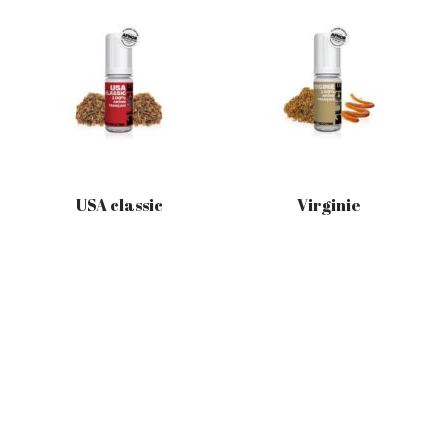
USA classic
Virginie