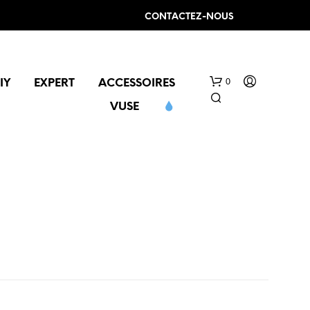
CONTACTEZ-NOUS
0
IY
EXPERT
ACCESSOIRES
VUSE
V
O
T
R
E