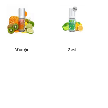
Wango
Zest