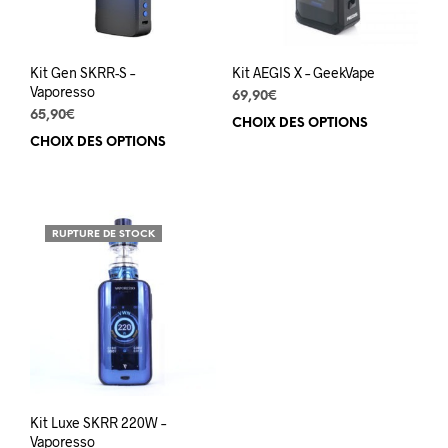
Kit Gen SKRR-S –
Kit AEGIS X – GeekVape
Vaporesso
69,90
€
65,90
€
CHOIX DES OPTIONS
Ce
CHOIX DES OPTIONS
Ce
prod
produit
a
a
plus
plusieurs
varia
variations.
Les
RUPTURE DE STOCK
Les
opti
options
peuv
peuvent
être
être
choi
choisies
sur
sur
la
la
pag
page
du
du
prod
Kit Luxe SKRR 220W –
produit
Vaporesso